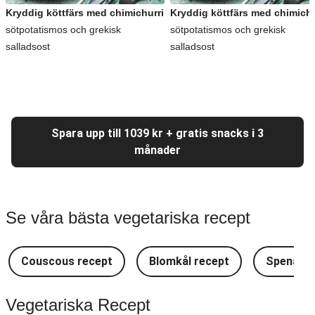
Kryddig köttfärs med chimichurri
Kryddig köttfärs med chimichu
sötpotatismos och grekisk
sötpotatismos och grekisk
salladsost
salladsost
Spara upp till 1039 kr + gratis snacks i 3
månader
Se våra bästa vegetariska recept
Couscous recept
Blomkål recept
Spenat r
Vegetariska Recept