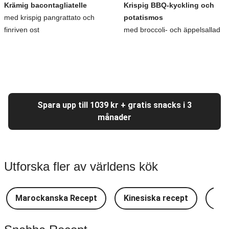
Krämig bacontagliatelle
Krispig BBQ-kyckling och
med krispig pangrattato och
potatismos
finriven ost
med broccoli- och äppelsallad
Spara upp till 1039 kr + gratis snacks i 3
månader
Utforska fler av världens kök
Marockanska Recept
Kinesiska recept
Lat