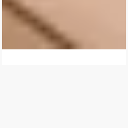
Vi ger dig middagstips och nya idéer