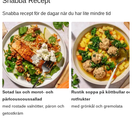
Snabba Recept
Snabba recept för de dagar när du har lite mindre tid
Sotad lax och morot- och
Rustik soppa på köttbullar oc
pärlcouscoussallad
rotfrukter
med rostade valnötter, päron och
med grönkål och gremolata
getostkräm