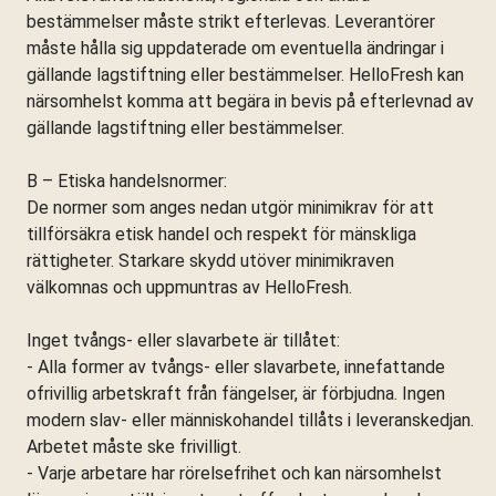
bestämmelser måste strikt efterlevas. Leverantörer
måste hålla sig uppdaterade om eventuella ändringar i
gällande lagstiftning eller bestämmelser. HelloFresh kan
närsomhelst komma att begära in bevis på efterlevnad av
gällande lagstiftning eller bestämmelser.
B – Etiska handelsnormer:
De normer som anges nedan utgör minimikrav för att
tillförsäkra etisk handel och respekt för mänskliga
rättigheter. Starkare skydd utöver minimikraven
välkomnas och uppmuntras av HelloFresh.
Inget tvångs- eller slavarbete är tillåtet:
- Alla former av tvångs- eller slavarbete, innefattande
ofrivillig arbetskraft från fängelser, är förbjudna. Ingen
modern slav- eller människohandel tillåts i leveranskedjan.
Arbetet måste ske frivilligt.
- Varje arbetare har rörelsefrihet och kan närsomhelst