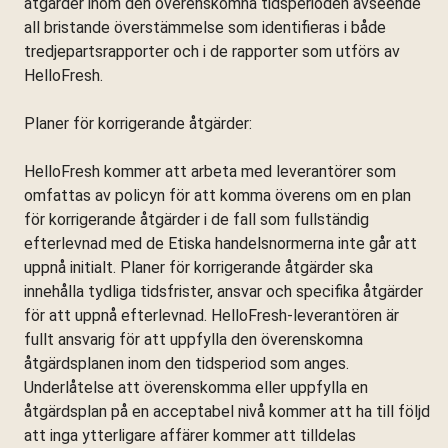
åtgärder inom den överenskomna tidsperioden avseende
all bristande överstämmelse som identifieras i både
tredjepartsrapporter och i de rapporter som utförs av
HelloFresh.
Planer för korrigerande åtgärder:
HelloFresh kommer att arbeta med leverantörer som
omfattas av policyn för att komma överens om en plan
för korrigerande åtgärder i de fall som fullständig
efterlevnad med de Etiska handelsnormerna inte går att
uppnå initialt. Planer för korrigerande åtgärder ska
innehålla tydliga tidsfrister, ansvar och specifika åtgärder
för att uppnå efterlevnad. HelloFresh-leverantören är
fullt ansvarig för att uppfylla den överenskomna
åtgärdsplanen inom den tidsperiod som anges.
Underlåtelse att överenskomma eller uppfylla en
åtgärdsplan på en acceptabel nivå kommer att ha till följd
att inga ytterligare affärer kommer att tilldelas