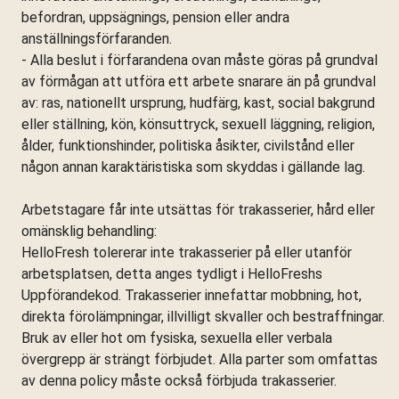
befordran, uppsägnings, pension eller andra
anställningsförfaranden.
- Alla beslut i förfarandena ovan måste göras på grundval
av förmågan att utföra ett arbete snarare än på grundval
av: ras, nationellt ursprung, hudfärg, kast, social bakgrund
eller ställning, kön, könsuttryck, sexuell läggning, religion,
ålder, funktionshinder, politiska åsikter, civilstånd eller
någon annan karaktäristiska som skyddas i gällande lag.
Arbetstagare får inte utsättas för trakasserier, hård eller
omänsklig behandling:
HelloFresh tolererar inte trakasserier på eller utanför
arbetsplatsen, detta anges tydligt i HelloFreshs
Uppförandekod. Trakasserier innefattar mobbning, hot,
direkta förolämpningar, illvilligt skvaller och bestraffningar.
Bruk av eller hot om fysiska, sexuella eller verbala
övergrepp är strängt förbjudet. Alla parter som omfattas
av denna policy måste också förbjuda trakasserier.