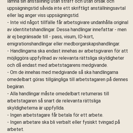
lämna sin anställning utan straff och utan orsak och
uppsägningstid såvida inte ett skriftligt anställningsavtal
eller lag anger viss uppsägningstid.
- Inte vid något tillfälle får arbetsgivare undanhålla original
av identitetshandlingar. Dessa handlingar innefattar - men
är ej begränsade till - pass, visum, ID-kort,
emigrationshandlingar eller medborgarskapshandlingar.
- Handlingarna ska endast innehas av arbetsgivaren för att
möjliggöra uppfyllnad av relevanta rättsliga skyldigheter
och då endast med arbetstagarens medgivande.
- Om de innehas med medgivande så ska handlingarna
omedelbart göras tillgängliga till arbetstagaren på dennes
begäran.
- Alla handlingar måste omedelbart returneras till
arbetstagaren så snart de relevanta rättsliga
skyldigheterna är uppfyllda.
- Ingen arbetstagare får betala för ett arbete.
- Ingen arbetare ska bli verbalt eller fysiskt tvingad på
arbetet.