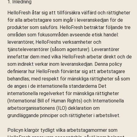
1. Inledning
HelloFresh åtar sig att tillförsäkra välfärd och rättigheter
för alla arbetstagare som ingår i leveranskedjan för de
produkter som saluförs. HelloFresh betraktar följande tre
områden som fokusområden avseende etisk handel:
leverantörer, HelloFreshs verksamheter och
tjänsteleverantörer (såsom agenturer). Leverantörer
innefattar dem med vilka HelloFresh arbetar direkt och de
som indirekt verkar inom leveranskedjan. Denna policy
definierar hur HelloFresh förväntar sig att arbetstagare
behandlas; med respekt för mänskliga rättigheter så som
de anges i de internationella standarderna Det
internationella regelverket för mänskliga rättigheter
(International Bill of Human Rights) och Internationella
arbetsorganisationens (ILO) deklaration om
grundläggande principer och rättigheter i arbetslivet.
Policyn klargör tydligt vilka arbetstagarnormer som