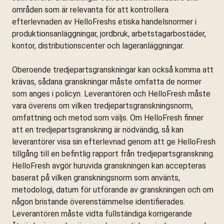
områden som är relevanta för att kontrollera
efterlevnaden av HelloFreshs etiska handelsnormer i
produktionsanläggningar, jordbruk, arbetstagarbostäder,
kontor, distributionscenter och lageranläggningar.
Oberoende tredjepartsgranskningar kan också komma att
krävas, sådana granskningar måste omfatta de normer
som anges i policyn. Leverantören och HelloFresh måste
vara överens om vilken tredjepartsgranskningsnorm,
omfattning och metod som väljs. Om HelloFresh finner
att en tredjepartsgranskning är nödvändig, så kan
leverantörer visa sin efterlevnad genom att ge HelloFresh
tillgång till en befintlig rapport från tredjepartsgranskning.
HelloFresh avgör huruvida granskningen kan accepteras
baserat på vilken granskningsnorm som använts,
metodologi, datum för utförande av granskningen och om
någon bristande överenstämmelse identifierades.
Leverantören måste vidta fullständiga korrigerande