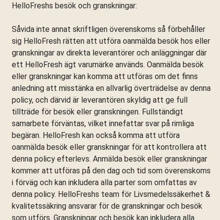
HelloFreshs besök och granskningar:
Såvida inte annat skriftligen överenskoms så förbehåller
sig HelloFresh rätten att utföra oanmälda besök hos eller
granskningar av direkta leverantörer och anläggningar där
ett HelloFresh ägt varumärke används. Oanmälda besök
eller granskningar kan komma att utföras om det finns
anledning att misstänka en allvarlig överträdelse av denna
policy, och därvid är leverantören skyldig att ge full
tillträde för besök eller granskningen. Fullständigt
samarbete förväntas, vilket innefattar svar på rimliga
begäran. HelloFresh kan också komma att utföra
oanmälda besök eller granskningar för att kontrollera att
denna policy efterlevs. Anmälda besök eller granskningar
kommer att utföras på den dag och tid som överenskoms
i förväg och kan inkludera alla parter som omfattas av
denna policy. HelloFreshs team för Livsmedelssäkerhet &
kvalitetssäkring ansvarar för de granskningar och besök
som utförs. Granskningar och besök kan inkludera alla