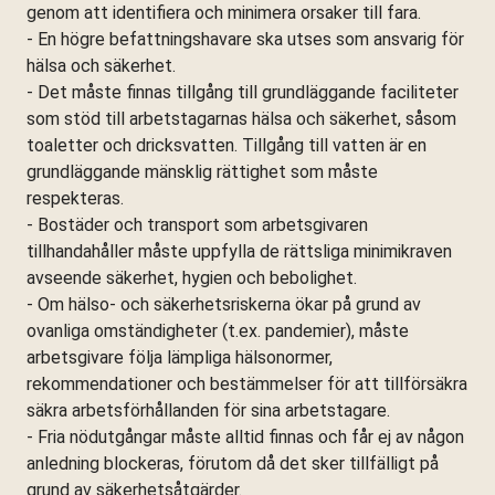
genom att identifiera och minimera orsaker till fara.
- En högre befattningshavare ska utses som ansvarig för
hälsa och säkerhet.
- Det måste finnas tillgång till grundläggande faciliteter
som stöd till arbetstagarnas hälsa och säkerhet, såsom
toaletter och dricksvatten. Tillgång till vatten är en
grundläggande mänsklig rättighet som måste
respekteras.
- Bostäder och transport som arbetsgivaren
tillhandahåller måste uppfylla de rättsliga minimikraven
avseende säkerhet, hygien och bebolighet.
- Om hälso- och säkerhetsriskerna ökar på grund av
ovanliga omständigheter (t.ex. pandemier), måste
arbetsgivare följa lämpliga hälsonormer,
rekommendationer och bestämmelser för att tillförsäkra
säkra arbetsförhållanden för sina arbetstagare.
- Fria nödutgångar måste alltid finnas och får ej av någon
anledning blockeras, förutom då det sker tillfälligt på
grund av säkerhetsåtgärder.