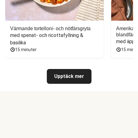
Värmande tortelloni- och nötfärsgryta
Amerikans
blandfärs
med spenat- och ricottafyllning & 
med äppel
basilika
15 minuter
15 minu
Upptäck mer