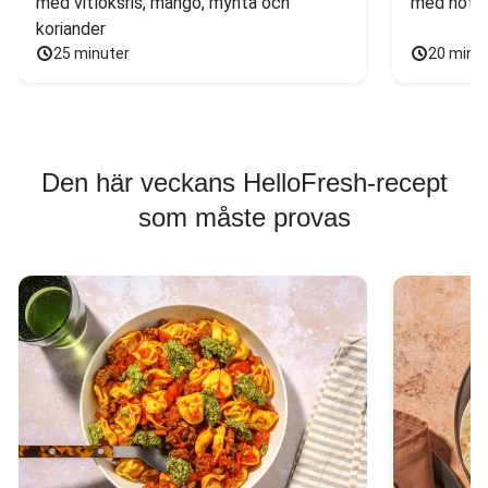
med vitlöksris, mango, mynta och 
med nötfä
koriander
25 minuter
20 minu
Den här veckans HelloFresh-recept
som måste provas