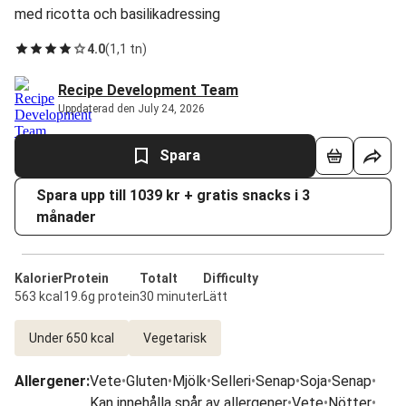
med ricotta och basilikadressing
4.0
(
1,1 tn
)
Recipe Development Team
Uppdaterad den July 24, 2026
Spara
Spara upp till 1039 kr + gratis snacks i 3
månader
Kalorier
Protein
Totalt
Difficulty
563 kcal
19.6g protein
30 minuter
Lätt
Under 650 kcal
Vegetarisk
Allergener
:
Vete
•
Gluten
•
Mjölk
•
Selleri
•
Senap
•
Soja
•
Senap
•
Kan innehålla spår av allergener
•
Vete
•
Nötter
•