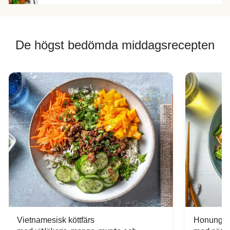
De högst bedömda middagsrecepten
Vietnamesisk köttfärs
Honungs- 