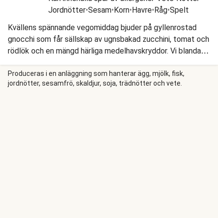
Jordnötter
•
Sesam
•
Korn
•
Havre
•
Råg
•
Spelt
Kvällens spännande vegomiddag bjuder på gyllenrostad
gnocchi som får sällskap av ugnsbakad zucchini, tomat och
rödlök och en mängd härliga medelhavskryddor. Vi blandar
en fräsch citrondressing med färsk basilika som ger
gnocchi och grönsaker extra smak och toppar med rucola
Produceras i en anläggning som hanterar ägg, mjölk, fisk,
jordnötter, sesamfrö, skaldjur, soja, trädnötter och vete.
och rostade pinjenötter. Några klickar krämig ricotta blir ett
perfekt komplement till denna supergoda rätt.