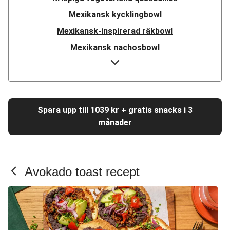
Mexikansk kycklingbowl
Mexikansk-inspirerad räkbowl
Mexikansk nachosbowl
Mexikansk-inspirerad nötfärsbowl
Mexikansk kikärtsbowl
Mexikansk-kryddad sej
Spara upp till 1039 kr + gratis snacks i 3
Tex-mex-kryddad kyckling
månader
Mexikansk bönburgare
Mexikansk bönbowl
Mexikanska portobellotacos
Avokado toast recept
Mexikanska biffar
Mexikanska linser
Mexikansk one-pot
Halloumitacos