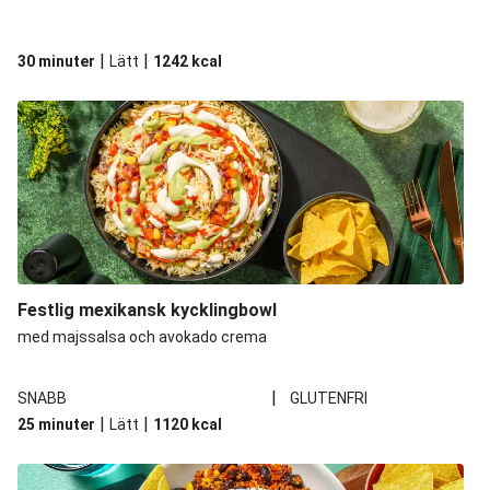
|
|
30 minuter
Lätt
1242
kcal
Festlig mexikansk kycklingbowl
med majssalsa och avokado crema
|
SNABB
GLUTENFRI
|
|
25 minuter
Lätt
1120
kcal