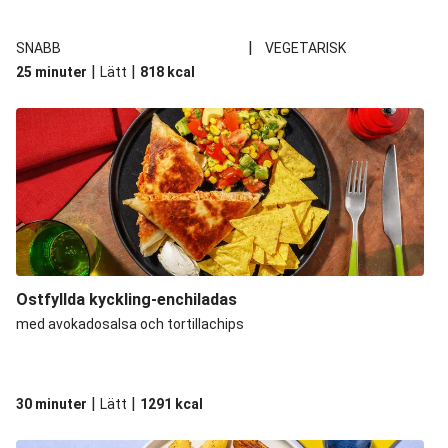
|
SNABB
VEGETARISK
|
|
25 minuter
Lätt
818
kcal
Ostfyllda kyckling-enchiladas
med avokadosalsa och tortillachips
|
|
30 minuter
Lätt
1291
kcal