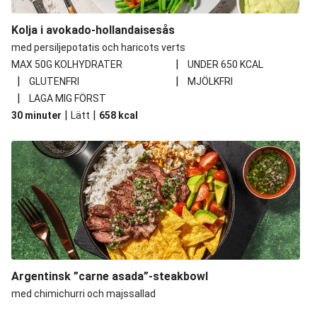
Kolja i avokado-hollandaisesås
med persiljepotatis och haricots verts
|
MAX 50G KOLHYDRATER
UNDER 650 KCAL
|
|
GLUTENFRI
MJÖLKFRI
|
LAGA MIG FÖRST
|
|
30 minuter
Lätt
658
kcal
Argentinsk ”carne asada”-steakbowl
med chimichurri och majssallad