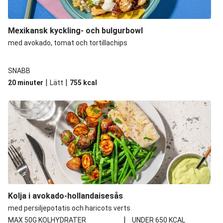
Buddha bowl på kikärtor
Mexikansk barbacoa-tacos på pulled beef
Mexikansk kyckling- och bulgurbowl
med avokado, tomat och tortillachips
Chilenska hotdogs
Krispiga vegetariska quesadillas
SNABB
Mexikansk kycklingbowl
|
|
20 minuter
Lätt
755
kcal
Hoisin- och bönbowl
Poke bowl på kallrökt lax
Mexikansk-inspirerad räkbowl
Kolja i avokado-hollandaisesås
med persiljepotatis och haricots verts
|
MAX 50G KOLHYDRATER
UNDER 650 KCAL