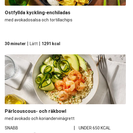
Ostfyllda kyckling-enchiladas
med avokadosalsa och tortillachips
|
|
30 minuter
Lätt
1291
kcal
Pärlcouscous- och räkbowl
med avokado och koriandervinägrett
|
SNABB
UNDER 650 KCAL