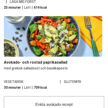
|
LAGA MIG FÖRST
|
|
25 minuter
Lätt
614
kcal
Avokado- och rostad paprikasallad
med grekisk salladsost och basilikapesto
|
VEGETARISK
GLUTENFRI
|
|
30 minuter
Lätt
709
kcal
Enkla avokado recept