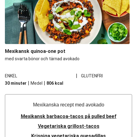
Mexikansk quinoa-one pot
med svarta bönor och tärnad avokado
|
ENKEL
GLUTENFRI
|
|
30 minuter
Medel
806
kcal
Mexikanska recept med avokado
Mexikansk barbacoa-tacos på pulled beef
Vegetariska grillost-tacos
Krispiga vegetariska quesadillas