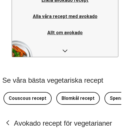
Enkla avokado recept
Alla våra recept med avokado
Allt om avokado
Avokado - Vanliga frågor
Se våra bästa vegetariska recept
Couscous recept
Blomkål recept
Spenat r
Avokado recept för vegetarianer