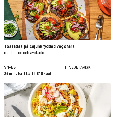
Tostadas på cajunkryddad vegofärs
med bönor och avokado
|
SNABB
VEGETARISK
|
|
25 minuter
Lätt
818
kcal