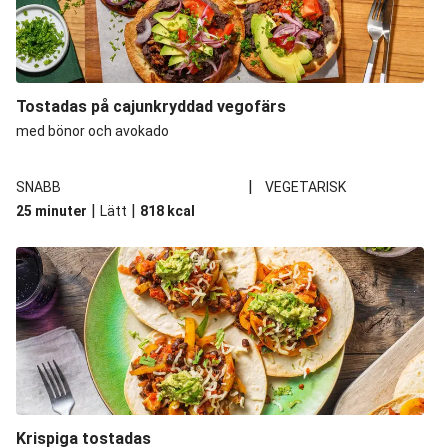
Fajitabowl
Kryddiga potatisklyftor
Burrito
Tostadas på cajunkryddad vegofärs
Svamptacos
med bönor och avokado
Vegetarisk poké bowl
|
SNABB
VEGETARISK
|
|
25 minuter
Lätt
818
kcal
Krispiga tostadas