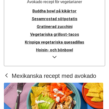
Avokado recept för vegetarianer
Buddha bowl på kikärtor
Sesamrostad sötpotatis
Gratinerad zucchini
Vegetariska grillost-tacos
Krispiga vegetariska quesadillas
Hoisin- och bönbowl
BBQ-stekt portobello
Mexikansk nachosbowl
One-pot cajun-ris
Mexikanska recept med avokado
Mexikansk kikärtsbowl
Pannstekt grillost
Vegetariska pulled bean-tacos
Mexikansk bönburgare