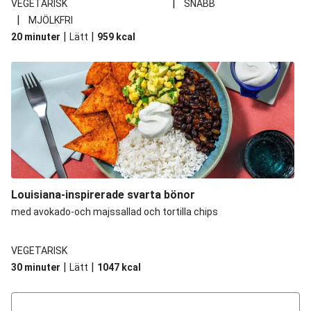
|
VEGETARISK
SNABB
|
MJÖLKFRI
|
|
20 minuter
Lätt
959
kcal
Louisiana-inspirerade svarta bönor
med avokado-och majssallad och tortilla chips
VEGETARISK
|
|
30 minuter
Lätt
1047
kcal