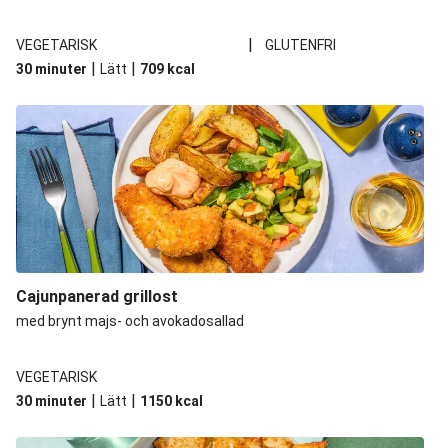
|
VEGETARISK
GLUTENFRI
|
|
30 minuter
Lätt
709
kcal
Cajunpanerad grillost
med brynt majs- och avokadosallad
VEGETARISK
|
|
30 minuter
Lätt
1150
kcal