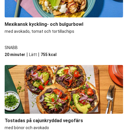
Mexikansk bönbowl
Hawaiiansk BBQ-kikärtsbowl
Vegetarisk kikärtsbowl
Mexikansk kyckling- och bulgurbowl
med avokado, tomat och tortillachips
Mexikanska portobellotacos
Libanesisk kikärtssallad
SNABB
Honungs- och sojaglaserade kikärtor
|
|
20 minuter
Lätt
755
kcal
Vegetarisk bönbowl
Mexikanska linser
Linssallad
Tostadas på cajunkryddad vegofärs
med bönor och avokado