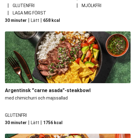
|
|
GLUTENFRI
MJÖLKFRI
|
LAGA MIG FÖRST
|
|
30 minuter
Lätt
658
kcal
Argentinsk ”carne asada”-steakbowl
med chimichurri och majssallad
GLUTENFRI
|
|
30 minuter
Lätt
1756
kcal