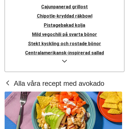
Cajunpanerad grillost
Chipotle-kryddad räkbowl
Pistagebakad kolja
Mild vegochili på svarta bönor
Stekt kyckling och rostade bönor
Centralamerikansk-inspirerad sallad
Al pastor-burrito
Festlig mexikansk kycklingbowl
Färgglad bowl med misoglaserade kikärtor
Alla våra recept med avokado
Karibiskinspirerade krispiga fisktacos
Ricotta- och basilikafylld kycklingfilé
Poké bowl med kallrökt lax
Vietnamesisk räkbowl
Louisiana-inspirerade svarta bönor