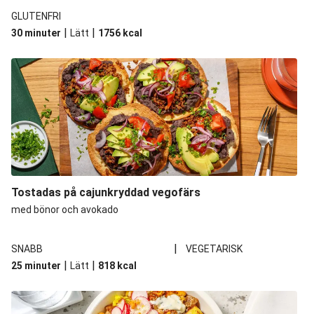
GLUTENFRI
|
|
30 minuter
Lätt
1756
kcal
Tostadas på cajunkryddad vegofärs
med bönor och avokado
|
SNABB
VEGETARISK
|
|
25 minuter
Lätt
818
kcal