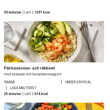
|
|
30 minuter
Lätt
1291
kcal
Pärlcouscous- och räkbowl
med avokado och koriandervinägrett
|
SNABB
UNDER 650 KCAL
|
LAGA MIG FÖRST
|
|
25 minuter
Lätt
614
kcal