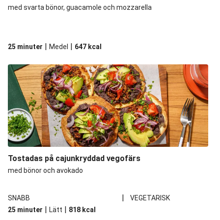
med svarta bönor, guacamole och mozzarella
|
|
25 minuter
Medel
647
kcal
Tostadas på cajunkryddad vegofärs
med bönor och avokado
|
SNABB
VEGETARISK
|
|
25 minuter
Lätt
818
kcal