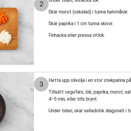
Under tiden, finhacka lök.
2
Skär morot (oskalad) i tunna halvmånar.
Skär paprika i 1 cm tunna skivor.
Finhacka eller pressa vitlök.
Hetta upp olivolja i en stor stekpanna 
3
Tillsätt vegofärs, lök, paprika, morot, s
4–5 min, eller tills brynt.
Under tiden, skär salladslök diagonalt i t