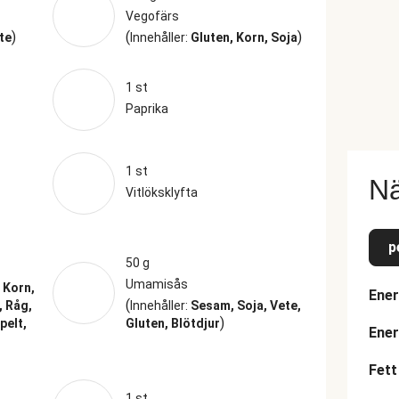
Vegofärs
)
(
)
te
Innehåller:
Gluten, Korn, Soja
1 st
Paprika
1 st
Nä
Vitlöksklyfta
p
50 g
Umamisås
:
Korn,
Ener
(
, Råg,
Innehåller:
Sesam, Soja, Vete,
)
pelt,
Gluten, Blötdjur
Ener
Fett
1 st