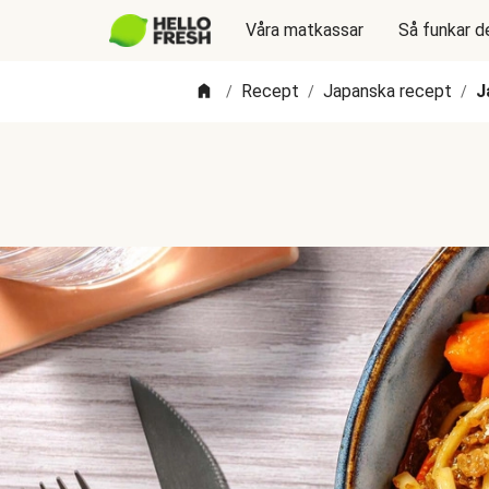
Våra matkassar
Så funkar d
Recept
Japanska recept
J
/
/
/