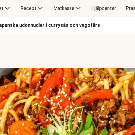
et
Recept
Matkasse
Hjälpcenter
Pres
apanska udonnudlar i currysås och vegofärs