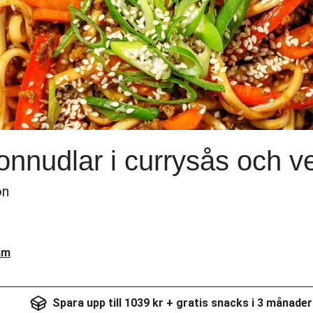
nnudlar i currysås och v
ön
am
Spara upp till 1039 kr + gratis snacks i 3 månader