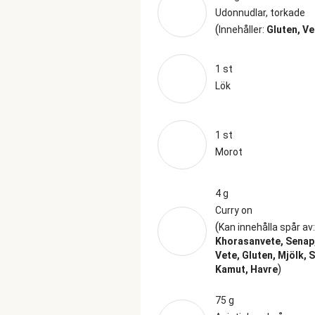
Udonnudlar, torkade
(
Innehåller:
Gluten, Ve
1 st
Lök
1 st
Morot
4 g
Curry on
(
Kan innehålla spår av
Khorasanvete, Senap
Vete, Gluten, Mjölk, S
)
Kamut, Havre
75 g