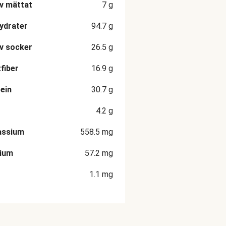
v mättat
7
g
ydrater
94.7
g
v socker
26.5
g
fiber
16.9
g
ein
30.7
g
4.2
g
assium
558.5
mg
cium
57.2
mg
1.1
mg