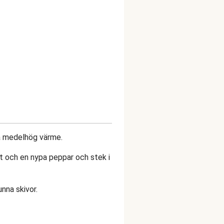
på medelhög värme.
alt och en nypa peppar och stek i
unna skivor.