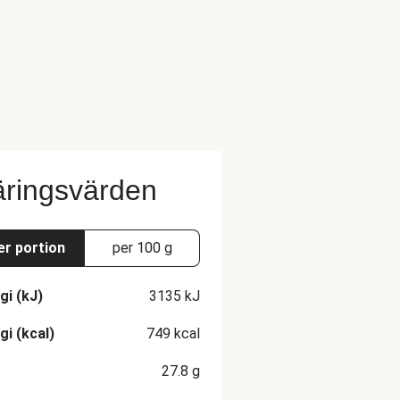
ringsvärden
er portion
per 100 g
gi (kJ)
3135
kJ
gi (kcal)
749
kcal
27.8
g