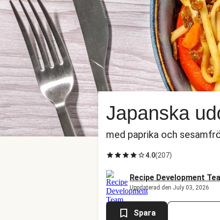
Japanska udo
med paprika och sesamfr
4.0
(
207
)
Recipe Development Te
Uppdaterad den July 03, 2026
Spara