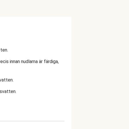
ten.
recis innan nudlarna är färdiga,
 vatten.
vsvatten.