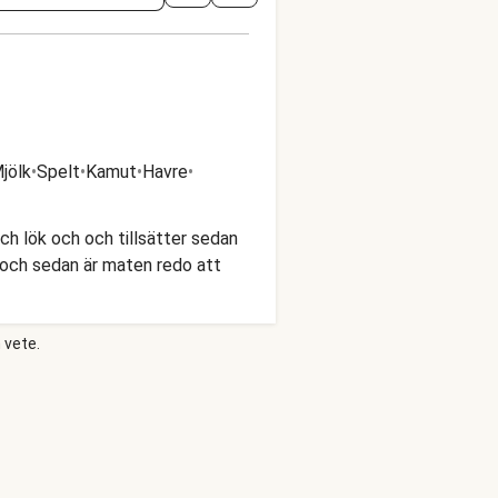
jölk
•
Spelt
•
Kamut
•
Havre
•
och lök och och tillsätter sedan
 och sedan är maten redo att
 vete.