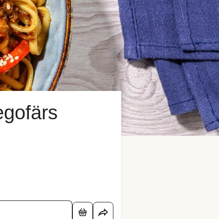
egofärs