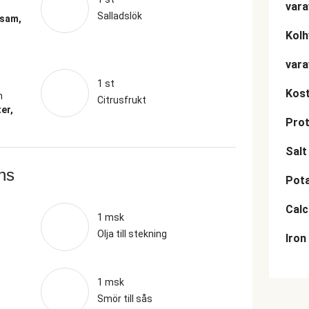
vara
Salladslök
esam,
Kolh
vara
1 st
Kost
n
Citrusfrukt
er,
Prot
Salt
ans
Pot
Cal
1 msk
Olja till stekning
Iron
1 msk
Smör till sås