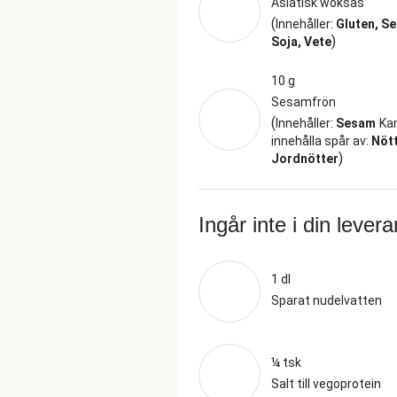
Asiatisk woksås
(
Innehåller:
Gluten, S
)
Soja, Vete
10 g
Sesamfrön
(
Innehåller:
Sesam
Ka
innehålla spår av:
Nött
)
Jordnötter
Ingår inte i din lever
1 dl
Sparat nudelvatten
¼ tsk
Salt till vegoprotein