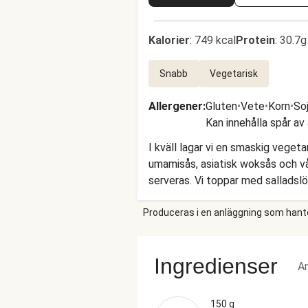
Kalorier
:
749 kcal
Protein
:
30.7g
Snabb
Vegetarisk
Allergener
:
Gluten
•
Vete
•
Korn
•
So
Kan innehålla spår av
I kväll lagar vi en smaskig veget
umamisås, asiatisk woksås och vå
serveras. Vi toppar med salladsl
Produceras i en anläggning som hantera
Ingredienser
An
150 g