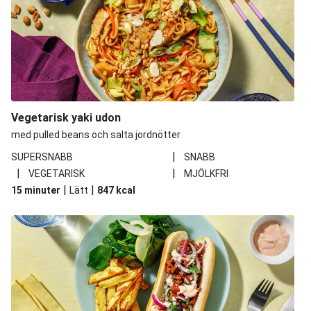
Vegetarisk yaki udon
med pulled beans och salta jordnötter
|
SUPERSNABB
SNABB
|
|
VEGETARISK
MJÖLKFRI
|
|
15 minuter
Lätt
847
kcal