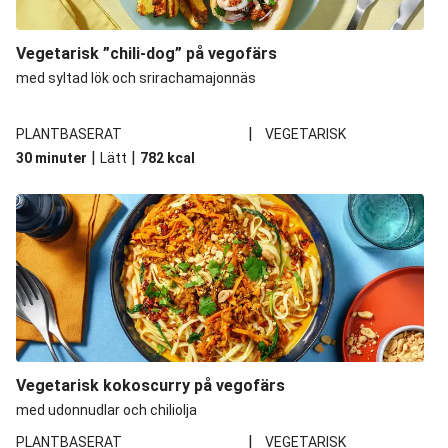
Vegetarisk ”chili-dog” på vegofärs
med syltad lök och srirachamajonnäs
|
PLANTBASERAT
VEGETARISK
|
|
30 minuter
Lätt
782
kcal
Vegetarisk kokoscurry på vegofärs
med udonnudlar och chiliolja
|
PLANTBASERAT
VEGETARISK