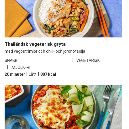
Thailändsk vegetarisk gryta
med vegostrimlor och chili- och jordnötsolja
|
SNABB
VEGETARISK
|
MJÖLKFRI
|
|
20 minuter
Lätt
807
kcal