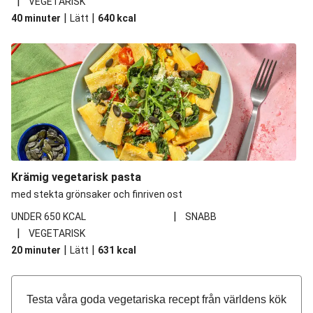
|
VEGETARISK
|
|
40 minuter
Lätt
640
kcal
Krämig vegetarisk pasta
med stekta grönsaker och finriven ost
|
UNDER 650 KCAL
SNABB
|
VEGETARISK
|
|
20 minuter
Lätt
631
kcal
Testa våra goda vegetariska recept från världens kök