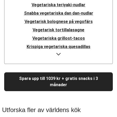
Vegetariska teriyaki-nudlar
Snabba vegetariska dan dan-nudlar
Vegetarisk bolognese på vegofärs
Vegetarisk tortillalasagne
Vegetariska grillost-tacos
Krispiga vegetariska quesadillas
Vegetariska fajitas på ostronskivling
Vegetarisk linsbowl
Vegetarisk pulled beans-teriyaki
Spara upp till 1039 kr + gratis snacks i 3
Vegetarisk medelhavsgryta
månader
Vegetarisk ratatouille
Vegetarisk tomatpasta
Vegetarisk Sloppy Joe
Utforska fler av världens kök
Vegetarisk moussaka på vegofärs