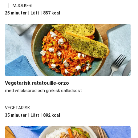
|
MJÖLKFRI
|
|
25 minuter
Lätt
857
kcal
Vegetarisk ratatouille-orzo
med vitlöksbröd och grekisk salladsost
VEGETARISK
|
|
35 minuter
Lätt
892
kcal