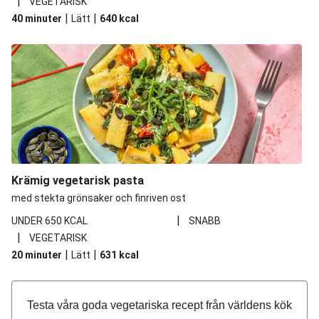
|
VEGETARISK
|
|
40 minuter
Lätt
640
kcal
Krämig vegetarisk pasta
med stekta grönsaker och finriven ost
|
UNDER 650 KCAL
SNABB
|
VEGETARISK
|
|
20 minuter
Lätt
631
kcal
Testa våra goda vegetariska recept från världens kök