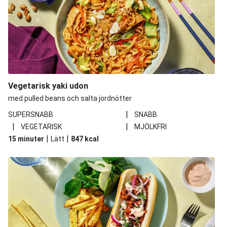
Vegetarisk yaki udon
med pulled beans och salta jordnötter
|
SUPERSNABB
SNABB
|
|
VEGETARISK
MJÖLKFRI
|
|
15 minuter
Lätt
847
kcal