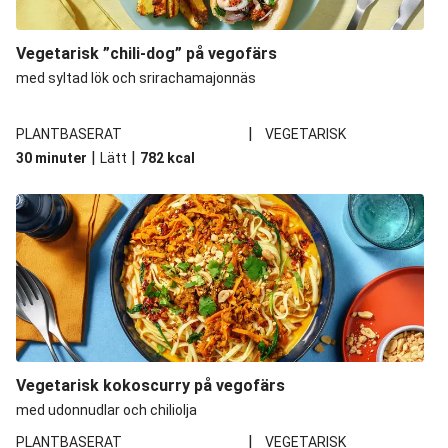
Vegetarisk ”chili-dog” på vegofärs
med syltad lök och srirachamajonnäs
|
PLANTBASERAT
VEGETARISK
|
|
30 minuter
Lätt
782
kcal
Vegetarisk kokoscurry på vegofärs
med udonnudlar och chiliolja
|
PLANTBASERAT
VEGETARISK