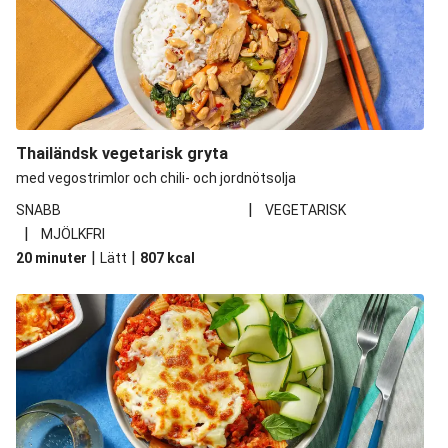
Thailändsk vegetarisk gryta
med vegostrimlor och chili- och jordnötsolja
|
SNABB
VEGETARISK
|
MJÖLKFRI
|
|
20 minuter
Lätt
807
kcal