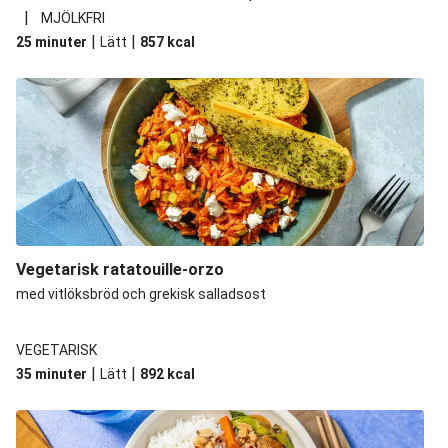
|
MJÖLKFRI
|
|
25 minuter
Lätt
857
kcal
Vegetarisk ratatouille-orzo
med vitlöksbröd och grekisk salladsost
VEGETARISK
|
|
35 minuter
Lätt
892
kcal