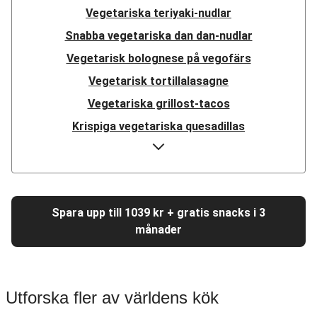
Vegetariska teriyaki-nudlar
Snabba vegetariska dan dan-nudlar
Vegetarisk bolognese på vegofärs
Vegetarisk tortillalasagne
Vegetariska grillost-tacos
Krispiga vegetariska quesadillas
Vegetariska fajitas på ostronskivling
Vegetarisk linsbowl
Vegetarisk pulled beans-teriyaki
Spara upp till 1039 kr + gratis snacks i 3
Vegetarisk medelhavsgryta
månader
Vegetarisk ratatouille
Vegetarisk tomatpasta
Vegetarisk Sloppy Joe
Utforska fler av världens kök
Vegetarisk moussaka på vegofärs