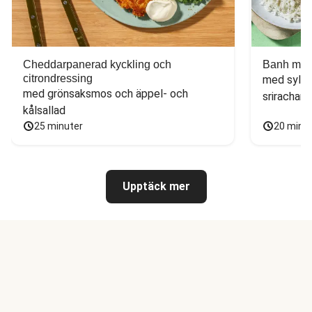
Cheddarpanerad kyckling och
Banh mi-i
citrondressing
med sylta
med grönsaksmos och äppel- och 
sriracham
kålsallad
25 minuter
20 minu
Upptäck mer