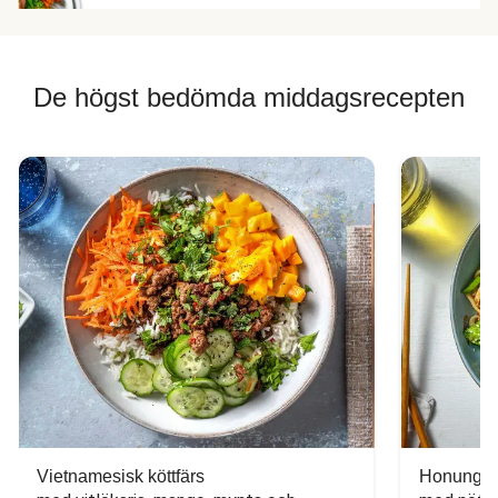
De högst bedömda middagsrecepten
Vietnamesisk köttfärs
Honungs- 