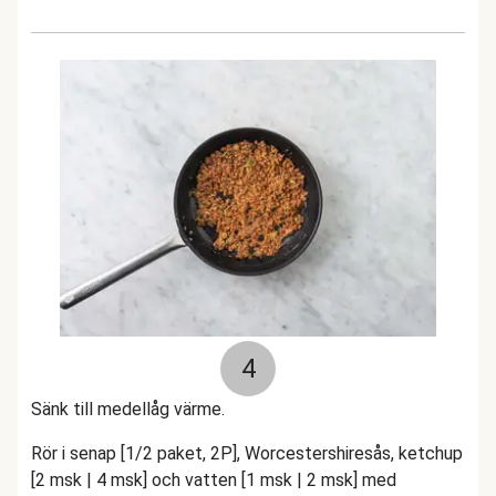
4
Sänk till medellåg värme.
Rör i senap [1/2 paket, 2P], Worcestershiresås, ketchup
[2 msk | 4 msk] och vatten [1 msk | 2 msk] med