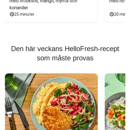
med vitlöksris, mango, mynta och 
med nötfä
koriander
25 minuter
20 minu
Den här veckans HelloFresh-recept
som måste provas