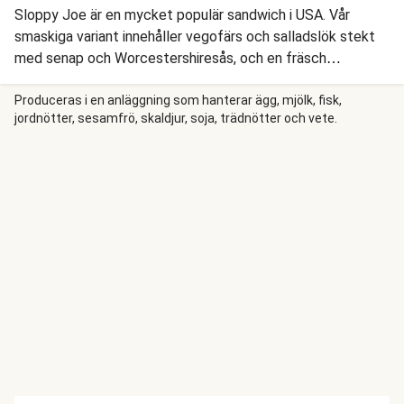
Sloppy Joe är en mycket populär sandwich i USA. Vår
smaskiga variant innehåller vegofärs och salladslök stekt
med senap och Worcestershiresås, och en fräsch
rödkålsslaw. Vi serverar vår Sloppy Joe med hemgjord
krispig klyftpotatis.
Produceras i en anläggning som hanterar ägg, mjölk, fisk,
jordnötter, sesamfrö, skaldjur, soja, trädnötter och vete.