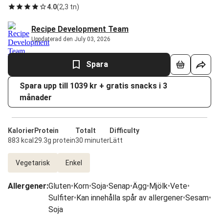
4.0
(
2,3 tn
)
Recipe Development Team
Uppdaterad den July 03, 2026
Spara
Spara upp till 1039 kr + gratis snacks i 3
månader
Kalorier
Protein
Totalt
Difficulty
883 kcal
29.3g protein
30 minuter
Lätt
Vegetarisk
Enkel
Allergener
:
Gluten
•
Korn
•
Soja
•
Senap
•
Ägg
•
Mjölk
•
Vete
•
Sulfiter
•
Kan innehålla spår av allergener
•
Sesam
•
Soja