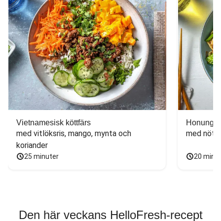
Vietnamesisk köttfärs
Honungs- 
med vitlöksris, mango, mynta och 
med nötfä
koriander
25 minuter
20 minu
Den här veckans HelloFresh-recept