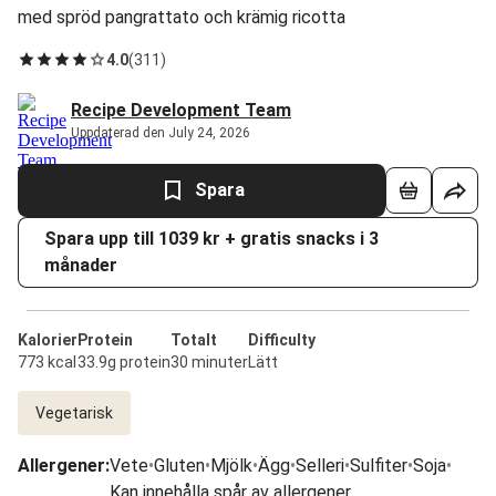
med spröd pangrattato och krämig ricotta
4.0
(
311
)
Recipe Development Team
Uppdaterad den July 24, 2026
Spara
Spara upp till 1039 kr + gratis snacks i 3
månader
Kalorier
Protein
Totalt
Difficulty
773 kcal
33.9g protein
30 minuter
Lätt
Vegetarisk
Allergener
:
Vete
•
Gluten
•
Mjölk
•
Ägg
•
Selleri
•
Sulfiter
•
Soja
•
Kan innehålla spår av allergener