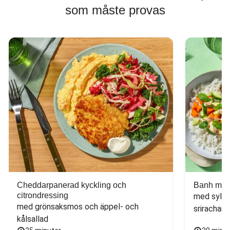
som måste provas
Cheddarpanerad kyckling och
Banh mi-i
citrondressing
med sylta
med grönsaksmos och äppel- och 
sriracham
kålsallad