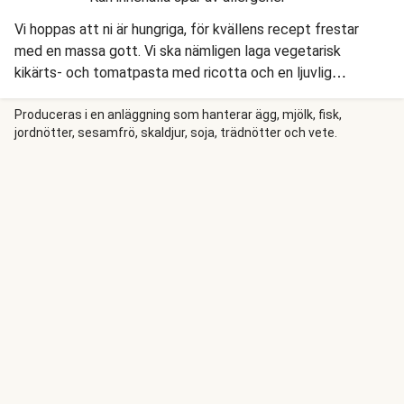
Vi hoppas att ni är hungriga, för kvällens recept frestar
med en massa gott. Vi ska nämligen laga vegetarisk
kikärts- och tomatpasta med ricotta och en ljuvlig
tomatsås. Vi toppar härligheterna med hemlagad
pangrattato med persilja, och krispig rucola.
Produceras i en anläggning som hanterar ägg, mjölk, fisk,
jordnötter, sesamfrö, skaldjur, soja, trädnötter och vete.