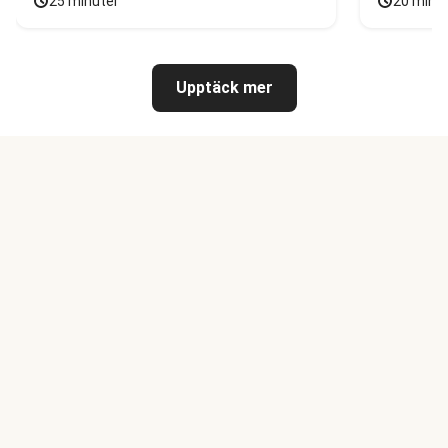
25 minuter
20 minu
Upptäck mer