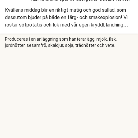
Kvällens middag blir en riktigt matig och god sallad, som
dessutom bjuder på både en färg- och smakexplosion! Vi
rostar sötpotatis och lök med vår egen kryddblandning
Panamat och kombinerar dem med sallad, avokado och
mango. Men ingen sallad är komplett utan en härlig
Produceras i en anläggning som hanterar ägg, mjölk, fisk,
jordnötter, sesamfrö, skaldjur, soja, trädnötter och vete.
dressing, så vi blandar srirachamajonnäs med limesaft och
misopasta att ringla över och avslutar med en topping på
hackade jordnötter, mynta och färsk chili.