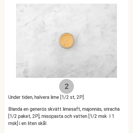
2
Under tiden, halvera lime [1/2 st, 2P].
Blanda en generös skvätt limesaft, majonnäs, sriracha
[1/2 paket, 2P], misopasta och vatten [1/2 msk l 1
msk] i en liten skål.