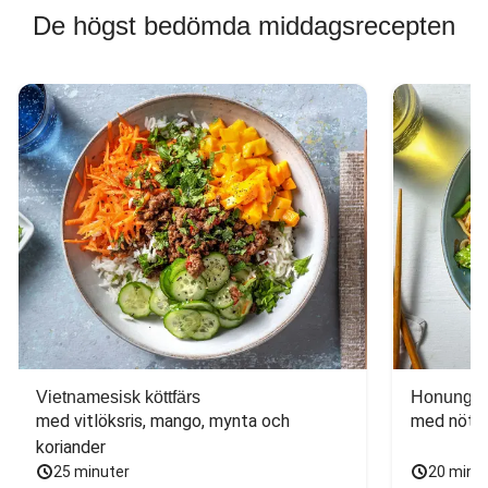
De högst bedömda middagsrecepten
Vietnamesisk köttfärs
Honungs- 
med vitlöksris, mango, mynta och 
med nötfä
koriander
25 minuter
20 minu