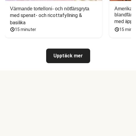
Värmande tortelloni- och nötfärsgryta
Amerikans
blandfärs
med spenat- och ricottafyllning & 
med äppel
basilika
15 minuter
15 minu
Upptäck mer