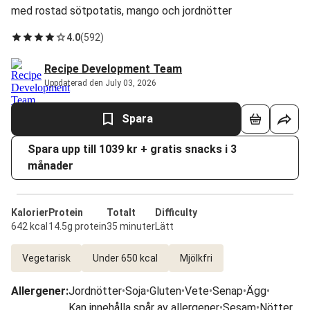
med rostad sötpotatis, mango och jordnötter
4.0
(
592
)
Recipe Development Team
Uppdaterad den July 03, 2026
Spara
Spara upp till 1039 kr + gratis snacks i 3
månader
Kalorier
Protein
Totalt
Difficulty
642 kcal
14.5g protein
35 minuter
Lätt
Vegetarisk
Under 650 kcal
Mjölkfri
Allergener
:
Jordnötter
•
Soja
•
Gluten
•
Vete
•
Senap
•
Ägg
•
Kan innehålla spår av allergener
•
Sesam
•
Nötter