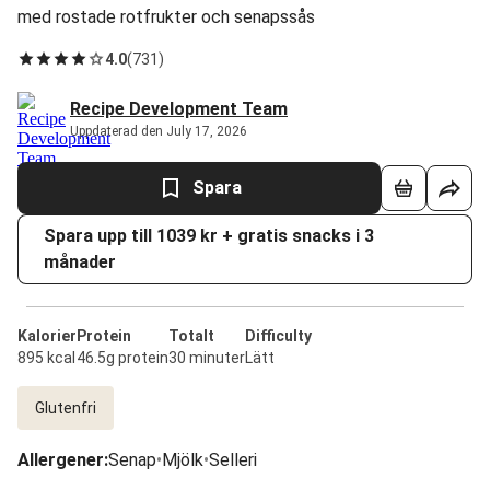
med rostade rotfrukter och senapssås
4.0
(
731
)
Recipe Development Team
Uppdaterad den July 17, 2026
Spara
Spara upp till 1039 kr + gratis snacks i 3
månader
Kalorier
Protein
Totalt
Difficulty
895 kcal
46.5g protein
30 minuter
Lätt
Glutenfri
Allergener
:
Senap
•
Mjölk
•
Selleri