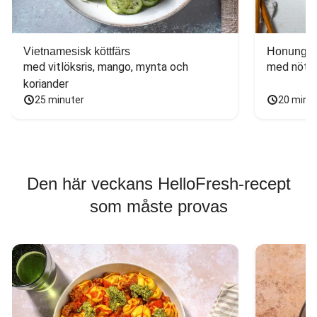
Vietnamesisk köttfärs
Honungs- 
med vitlöksris, mango, mynta och 
med nötfä
koriander
25 minuter
20 minu
Den här veckans HelloFresh-recept
som måste provas