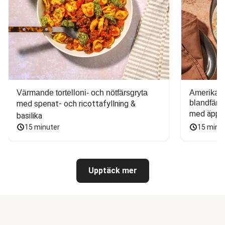
Värmande tortelloni- och nötfärsgryta
Amerikans
blandfärs
med spenat- och ricottafyllning & 
med äppel
basilika
15 minuter
15 minu
Upptäck mer