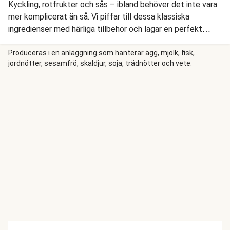
Kyckling, rotfrukter och sås – ibland behöver det inte vara
mer komplicerat än så. Vi piffar till dessa klassiska
ingredienser med härliga tillbehör och lagar en perfekt
vardagsrätt. Medan rotfrukterna ugnssteks tillagar vi även
kycklingen i ugnen och rostar spetskål som vi toppar med
Produceras i en anläggning som hanterar ägg, mjölk, fisk,
jordnötter, sesamfrö, skaldjur, soja, trädnötter och vete.
gremolata, en klassisk italiensk kryddblandning med olivolja,
citron, vitlök och persilja. Vi svänger också ihop en krämig
sås med matlagningsgrädde och senap, och så är middagen
serverad!