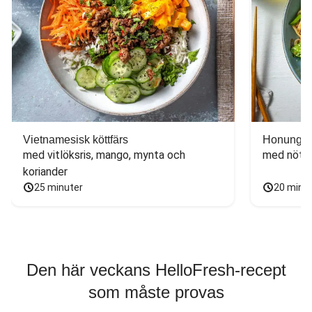
Vietnamesisk köttfärs
Honungs- 
med vitlöksris, mango, mynta och 
med nötfä
koriander
25 minuter
20 minu
Den här veckans HelloFresh-recept
som måste provas