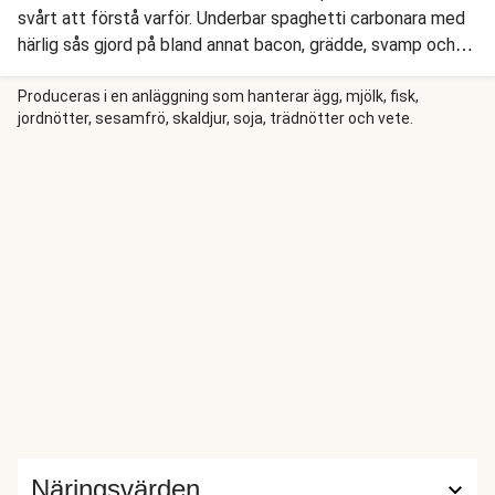
svårt att förstå varför. Underbar spaghetti carbonara med
härlig sås gjord på bland annat bacon, grädde, svamp och
spenat. Servera med en supergod spenat- och äppelsallad.
Detta är så löjligt gott och enkelt att göra, och har du inte
Produceras i en anläggning som hanterar ägg, mjölk, fisk,
jordnötter, sesamfrö, skaldjur, soja, trädnötter och vete.
serverat familjen denna favorit är det obligatoriskt att ta
chansen nu!
Näringsvärden