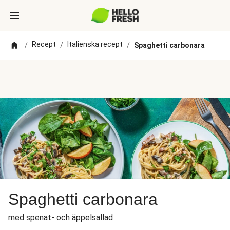
Recept
Italienska recept
/
/
/
Spaghetti carbonara
Spaghetti carbonara
med spenat- och äppelsallad