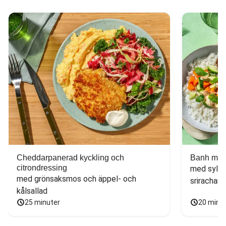
Cheddarpanerad kyckling och
Banh mi-i
citrondressing
med sylta
med grönsaksmos och äppel- och 
sriracham
kålsallad
25 minuter
20 minu