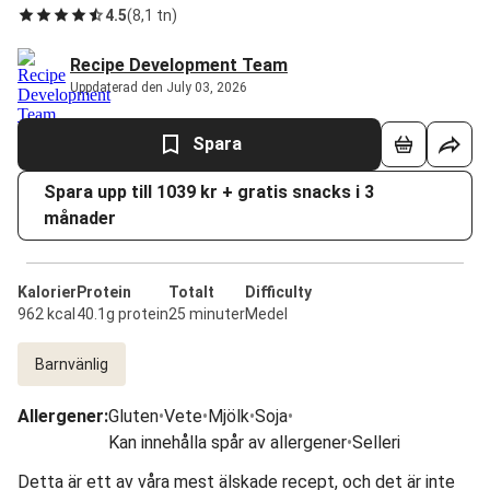
4.5
(
8,1 tn
)
Recipe Development Team
Uppdaterad den July 03, 2026
Spara
Spara upp till 1039 kr + gratis snacks i 3
månader
Kalorier
Protein
Totalt
Difficulty
962 kcal
40.1g protein
25 minuter
Medel
Barnvänlig
Allergener
:
Gluten
•
Vete
•
Mjölk
•
Soja
•
Kan innehålla spår av allergener
•
Selleri
Detta är ett av våra mest älskade recept, och det är inte