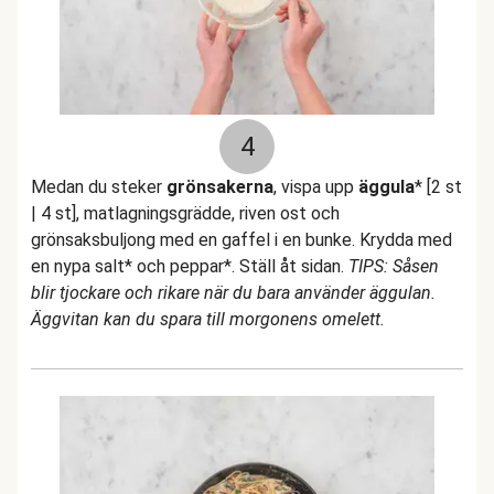
4
Medan du steker
grönsakerna
, vispa upp
äggula
* [2 st
| 4 st], matlagningsgrädde, riven ost och
grönsaksbuljong med en gaffel i en bunke. Krydda med
en nypa salt* och peppar*. Ställ åt sidan.
TIPS: Såsen
blir tjockare och rikare när du bara använder äggulan.
Äggvitan kan du spara till morgonens omelett.