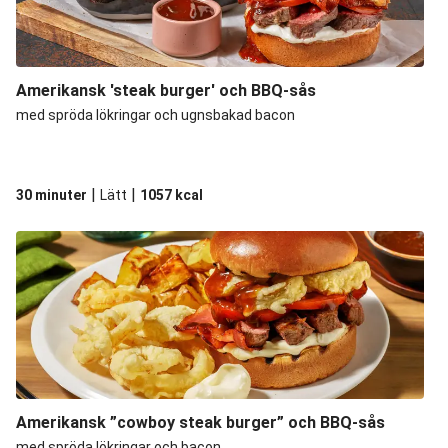
Amerikansk 'steak burger' och BBQ-sås
med spröda lökringar och ugnsbakad bacon
|
|
30 minuter
Lätt
1057
kcal
Amerikansk ”cowboy steak burger” och BBQ-sås
med spröda lökringar och bacon