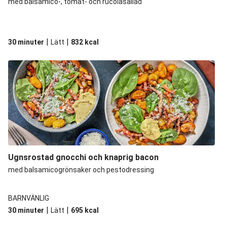
med balsamico-, tomat- och rucolasallad
|
|
30 minuter
Lätt
832
kcal
Ugnsrostad gnocchi och knaprig bacon
med balsamicogrönsaker och pestodressing
BARNVÄNLIG
|
|
30 minuter
Lätt
695
kcal