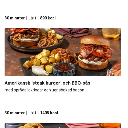
|
|
30 minuter
Lätt
890
kcal
Amerikansk 'steak burger' och BBQ-sås
med spröda lökringar och ugnsbakad bacon
|
|
30 minuter
Lätt
1405
kcal