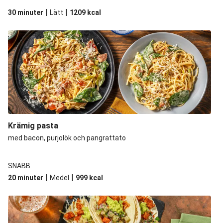
|
|
30 minuter
Lätt
1209
kcal
Krämig pasta
med bacon, purjolök och pangrattato
SNABB
|
|
20 minuter
Medel
999
kcal