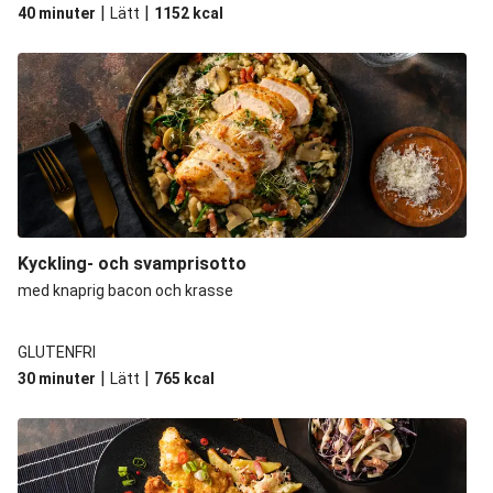
|
|
40 minuter
Lätt
1152
kcal
Kyckling- och svamprisotto
med knaprig bacon och krasse
GLUTENFRI
|
|
30 minuter
Lätt
765
kcal