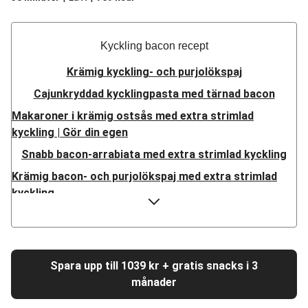
Kyckling bacon recept
Krämig kyckling- och purjolökspaj
Cajunkryddad kycklingpasta med tärnad bacon
Makaroner i krämig ostsås med extra strimlad
kyckling | Gör din egen
Snabb bacon-arrabiata med extra strimlad kyckling
Krämig bacon- och purjolökspaj med extra strimlad
kyckling
Kyckling- och svamprisotto
Kyckling- och svamprisotto
Krämig bacon-kyckling
Spara upp till 1039 kr + gratis snacks i 3
Bacon-mumifierad kyckling
månader