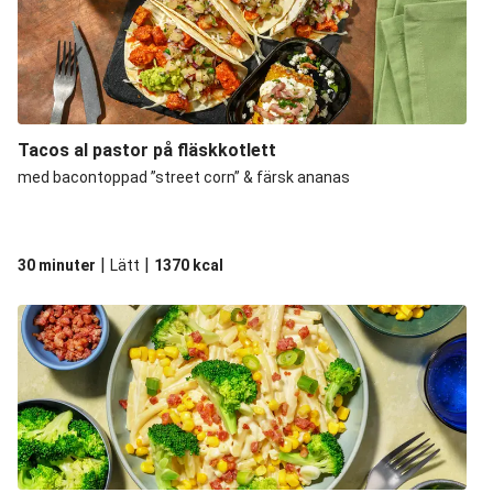
Tacos al pastor på fläskkotlett
med bacontoppad ”street corn” & färsk ananas
|
|
30 minuter
Lätt
1370
kcal