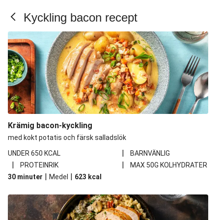
Krämig pasta
Kyckling bacon recept
Krämig bacon-kyckling
med kokt potatis och färsk salladslök
|
UNDER 650 KCAL
BARNVÄNLIG
|
|
PROTEINRIK
MAX 50G KOLHYDRATER
|
|
30 minuter
Medel
623
kcal