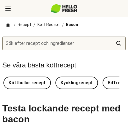
Recept
Kott Recept
Bacon
/
/
/
Sök efter recept och ingredienser
Se våra bästa köttrecept
Köttbullar recept
Kycklingrecept
Biffrecep
Testa lockande recept med
bacon