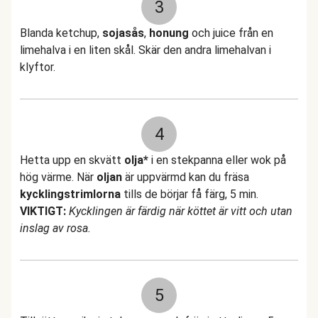
3
Blanda ketchup,
sojasås
,
honung
och juice från en
limehalva i en liten skål. Skär den andra limehalvan i
klyftor.
4
Hetta upp en skvätt
olja*
i en stekpanna eller wok på
hög värme. När
oljan
är uppvärmd kan du fräsa
kycklingstrimlorna
tills de börjar få färg, 5 min.
VIKTIGT:
Kycklingen är färdig när köttet är vitt och utan
inslag av rosa.
5