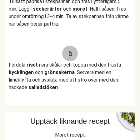
Tillsätt paprika i stekpannan och fräs i ytterligare 5
min. Lägg i
sockerärtor
och
morot
. Häll i såsen. Fräs
under omrörning i 3-4 min. Ta av stekpannan från värme
när såsen börjar puttra.
6
Fördela
riset
i era skålar och toppa med den frästa
kycklingen
och
grönsakerna
. Servera med en
limeklyfta och avsluta med att strö över med den
hackade
salladslöken
.
Upptäck liknande recept
Morot recept