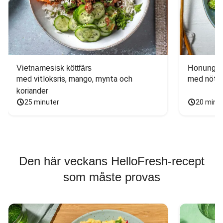
Vietnamesisk köttfärs
Honungs- 
med vitlöksris, mango, mynta och 
med nötfä
koriander
25 minuter
20 minu
Den här veckans HelloFresh-recept
som måste provas