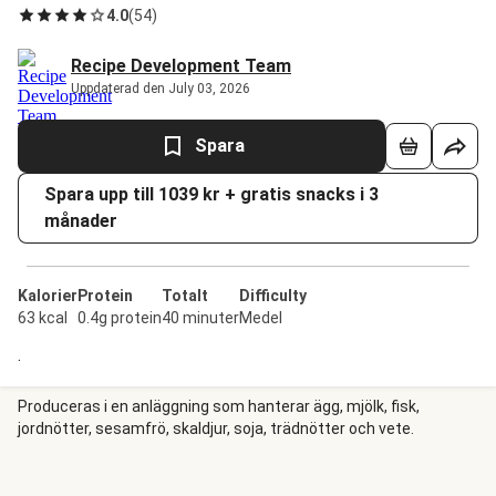
4.0
(
54
)
Recipe Development Team
Uppdaterad den July 03, 2026
Spara
Spara upp till 1039 kr + gratis snacks i 3
månader
Kalorier
Protein
Totalt
Difficulty
63 kcal
0.4g protein
40 minuter
Medel
.
Produceras i en anläggning som hanterar ägg, mjölk, fisk,
jordnötter, sesamfrö, skaldjur, soja, trädnötter och vete.