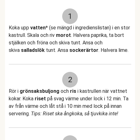
1
Koka upp
vatten*
(se mängd i ingredienslistan) i en stor
kastrull. Skala och riv
morot
. Halvera paprika, ta bort
stjälken och fröna och skiva tunt. Ansa och
skiva
salladslök
tunt. Ansa
sockerärtor
. Halvera lime.
2
Rör i
grönsaksbuljong
och
ris
i kastrullen när vattnet
kokar. Koka
riset
på svag värme under lock i 12 min. Ta
av från värme och låt stå i 10 min med lock på innan
servering.
Tips: Riset ska ångkoka, så tjuvkika inte!