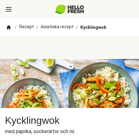
Recept
Asiatiska recept
/
/
/
Kycklingwok
Kycklingwok
med paprika, sockerärtor och ris