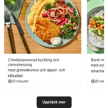
Cheddarpanerad kyckling och
Banh mi-i
citrondressing
med sylta
med grönsaksmos och äppel- och 
sriracham
kålsallad
25 minuter
20 minu
Upptäck mer