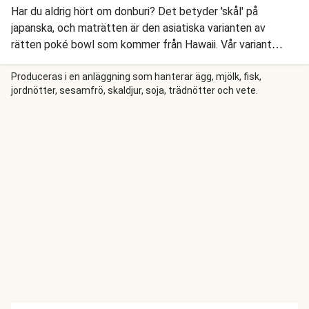
Har du aldrig hört om donburi? Det betyder 'skål' på
japanska, och maträtten är den asiatiska varianten av
rätten poké bowl som kommer från Hawaii. Vår variant
innehåller fluffigt ris, välkryddad kyckling och svart
sesamslaw med gurka och morot. Vi serverar vår japanska
Produceras i en anläggning som hanterar ägg, mjölk, fisk,
jordnötter, sesamfrö, skaldjur, soja, trädnötter och vete.
kyckling-donburi med sojastekt pak choi, picklad kål och
färsk salladslök.