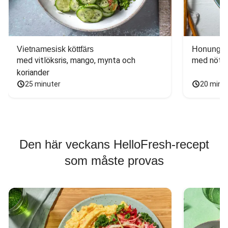
Vietnamesisk köttfärs
Honungs- 
med vitlöksris, mango, mynta och 
med nötfä
koriander
25 minuter
20 minu
Den här veckans HelloFresh-recept
som måste provas