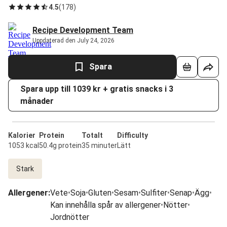
4.5
(
178
)
Recipe Development Team
Uppdaterad den July 24, 2026
Spara
Spara upp till 1039 kr + gratis snacks i 3
månader
Kalorier
Protein
Totalt
Difficulty
1053 kcal
50.4g protein
35 minuter
Lätt
Stark
Allergener
:
Vete
•
Soja
•
Gluten
•
Sesam
•
Sulfiter
•
Senap
•
Ägg
•
Kan innehålla spår av allergener
•
Nötter
•
Jordnötter