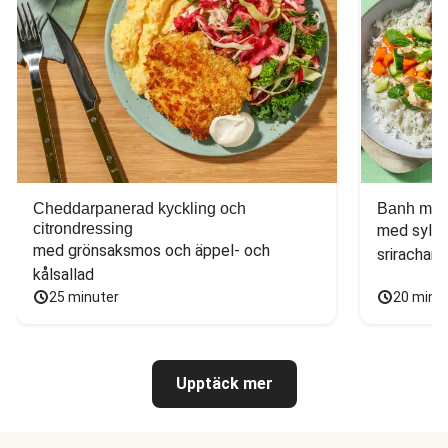
Cheddarpanerad kyckling och
Banh mi-i
citrondressing
med sylta
med grönsaksmos och äppel- och 
sriracham
kålsallad
25 minuter
20 minu
Upptäck mer