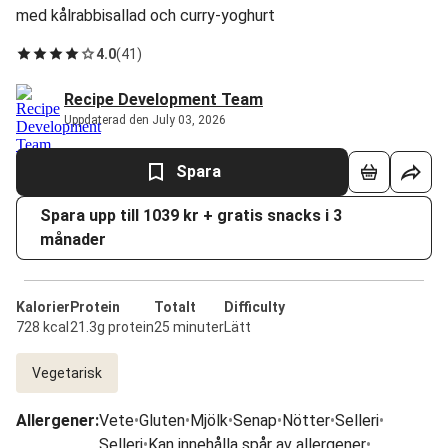
med kålrabbisallad och curry-yoghurt
4.0
(
41
)
Recipe Development Team
Uppdaterad den July 03, 2026
Spara
Spara upp till 1039 kr + gratis snacks i 3
månader
Kalorier
Protein
Totalt
Difficulty
728 kcal
21.3g protein
25 minuter
Lätt
Vegetarisk
Allergener
:
Vete
•
Gluten
•
Mjölk
•
Senap
•
Nötter
•
Selleri
•
Selleri
•
Kan innehålla spår av allergener
•