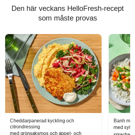
Den här veckans HelloFresh-recept
som måste provas
Cheddarpanerad kyckling och
Banh mi-i
citrondressing
med sylta
med grönsaksmos och äppel- och 
sriracham