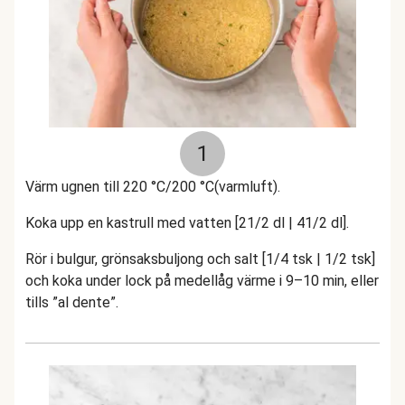
1
Värm ugnen till 220 °C/200 °C(varmluft).
Koka upp en kastrull med vatten [21/2 dl | 41/2 dl].
Rör i bulgur, grönsaksbuljong och salt [1/4 tsk | 1/2 tsk]
och koka under lock på medellåg värme i 9–10 min, eller
tills ”al dente”.