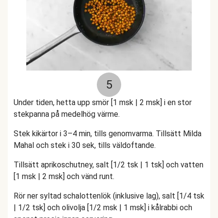
5
Under tiden, hetta upp smör [1 msk | 2 msk] i en stor
stekpanna på medelhög värme.
Stek kikärtor i 3–4 min, tills genomvarma. Tillsätt Milda
Mahal och stek i 30 sek, tills väldoftande.
Tillsätt aprikoschutney, salt [1/2 tsk | 1 tsk] och vatten
[1 msk | 2 msk] och vänd runt.
Rör ner syltad schalottenlök (inklusive lag), salt [1/4 tsk
| 1/2 tsk] och olivolja [1/2 msk | 1 msk] i kålrabbi och