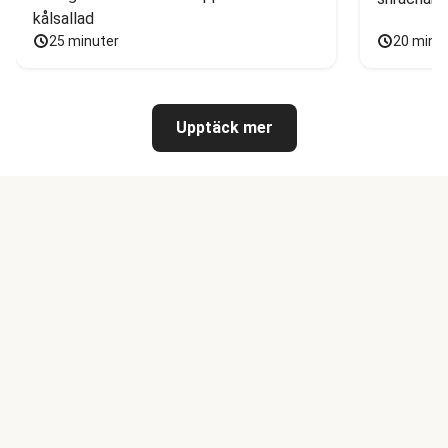
kålsallad
25 minuter
20 minu
Upptäck mer