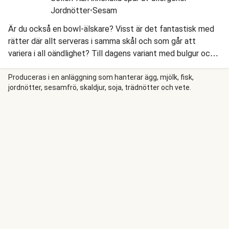
Jordnötter
•
Sesam
Är du också en bowl-älskare? Visst är det fantastisk med
rätter där allt serveras i samma skål och som går att
variera i all oändlighet? Till dagens variant med bulgur och
kikärtor har vi hämtat inspiration från Indien. Vi glaserar
kikärtorna med vår egen kryddblandning Milda Mahal och
Produceras i en anläggning som hanterar ägg, mjölk, fisk,
jordnötter, sesamfrö, skaldjur, soja, trädnötter och vete.
aprikoschutney och blandar ihop en härlig sallad på spenat,
kålrabbi, syltad schalottenlök och lime. Vi serverar vår bowl
med rostade pitachips och en krämig curry-yoghurt.