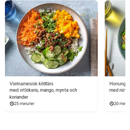
Vietnamesisk köttfärs
Honungs- 
med vitlöksris, mango, mynta och 
med nötfä
koriander
25 minuter
20 minu