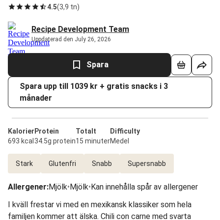
4.5
(
3,9 tn
)
Recipe Development Team
Uppdaterad den July 26, 2026
Spara
Spara upp till 1039 kr + gratis snacks i 3
månader
Kalorier
Protein
Totalt
Difficulty
693 kcal
34.5g protein
15 minuter
Medel
Stark
Glutenfri
Snabb
Supersnabb
Allergener
:
Mjölk
•
Mjölk
•
Kan innehålla spår av allergener
I kväll frestar vi med en mexikansk klassiker som hela
familjen kommer att älska. Chili con carne med svarta