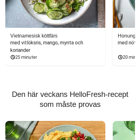
Vietnamesisk köttfärs
Honungs- 
med vitlöksris, mango, mynta och 
med nötfä
koriander
25 minuter
20 minu
Den här veckans HelloFresh-recept
som måste provas