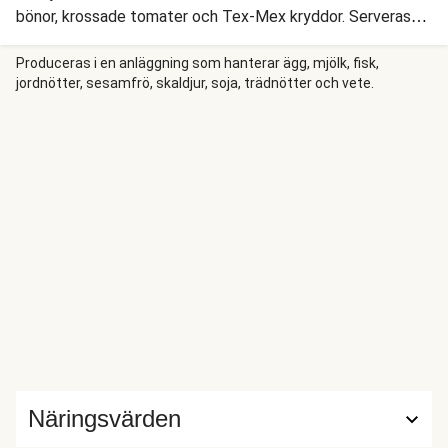
bönor, krossade tomater och Tex-Mex kryddor. Serveras
med krispiga tortillachips, spicy jalapeno och en krämig
srirachadressing.
Produceras i en anläggning som hanterar ägg, mjölk, fisk,
jordnötter, sesamfrö, skaldjur, soja, trädnötter och vete.
Näringsvärden