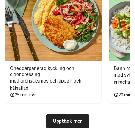
Cheddarpanerad kyckling och
Banh mi-i
citrondressing
med sylta
med grönsaksmos och äppel- och 
sriracham
kålsallad
25 minuter
20 minu
Upptäck mer