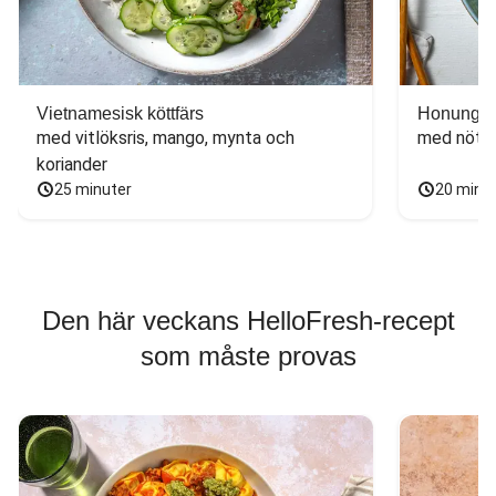
Vietnamesisk köttfärs
Honungs- 
med vitlöksris, mango, mynta och 
med nötfä
koriander
25 minuter
20 minu
Den här veckans HelloFresh-recept
som måste provas