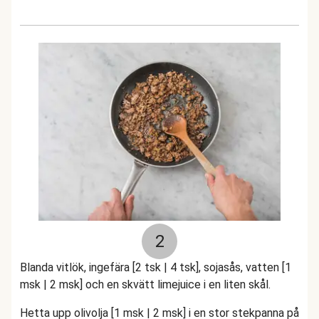
2
Blanda vitlök, ingefära [2 tsk | 4 tsk], sojasås, vatten [1
msk | 2 msk] och en skvätt limejuice i en liten skål.
Hetta upp olivolja [1 msk | 2 msk] i en stor stekpanna på