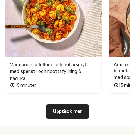
Värmande tortelloni- och nötfärsgryta
Amerikans
blandfärs
med spenat- och ricottafyllning & 
med äppel
basilika
15 minuter
15 minu
Upptäck mer