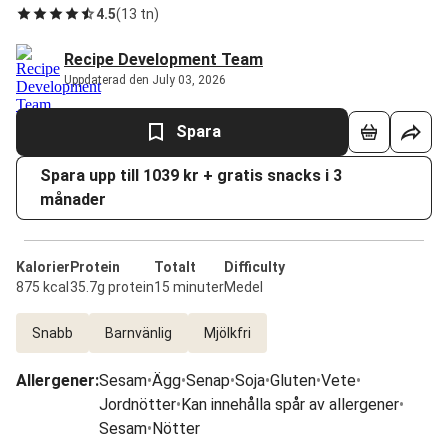
4.5
(
13 tn
)
Recipe Development Team
Uppdaterad den July 03, 2026
Spara
Spara upp till 1039 kr + gratis snacks i 3
månader
Kalorier
Protein
Totalt
Difficulty
875 kcal
35.7g protein
15 minuter
Medel
Snabb
Barnvänlig
Mjölkfri
Allergener
:
Sesam
•
Ägg
•
Senap
•
Soja
•
Gluten
•
Vete
•
Jordnötter
•
Kan innehålla spår av allergener
•
Sesam
•
Nötter