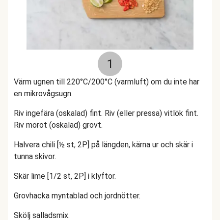
1
Värm ugnen till 220°C/200°C (varmluft) om du inte har
en mikrovågsugn.
Riv ingefära (oskalad) fint.
Riv (eller pressa) vitlök fint.
Riv morot (oskalad) grovt.
Halvera chili [½ st, 2P] på längden, kärna ur och skär i
tunna skivor.
Skär lime [1/2 st, 2P] i klyftor.
Grovhacka myntablad och jordnötter.
Skölj salladsmix.