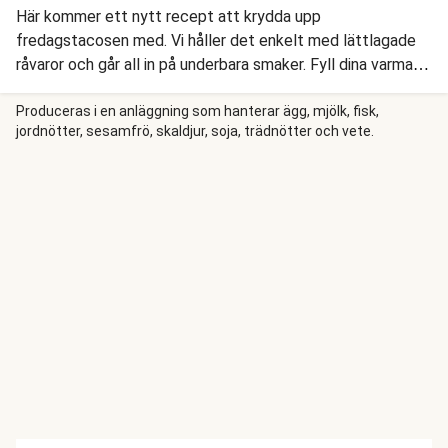
Här kommer ett nytt recept att krydda upp
fredagstacosen med. Vi håller det enkelt med lättlagade
råvaror och går all in på underbara smaker. Fyll dina varma
tortillas med köttfärs stekt i smakintensiv asiatisk marinad,
riven morot, sallad och knapriga jordnötter. Den sista och
Produceras i en anläggning som hanterar ägg, mjölk, fisk,
jordnötter, sesamfrö, skaldjur, soja, trädnötter och vete.
avgörande touchen får du genom stingande chili, fräsch
mynta och asiatisk majonnäs.