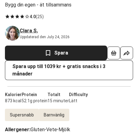
Bygg din egen - ät tillsammans
4.0
(
25
)
Clara S.
Uppdaterad den July 24, 2026
Spara
Spara upp till 1039 kr + gratis snacks i 3
månader
Kalorier
Protein
Totalt
Difficulty
873 kcal
52.1g protein
15 minuter
Lätt
Supersnabb
Barnvänlig
Allergener
:
Gluten
•
Vete
•
Mjölk