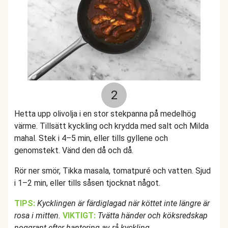
2
Hetta upp olivolja i en stor stekpanna på medelhög
värme. Tillsätt kyckling och krydda med salt och Milda
mahal. Stek i 4–5 min, eller tills gyllene och
genomstekt. Vänd den då och då.
Rör ner smör, Tikka masala, tomatpuré och vatten. Sjud
i 1–2 min, eller tills såsen tjocknat något.
TIPS:
Kycklingen är färdiglagad när köttet inte längre är
rosa i mitten.
VIKTIGT:
Tvätta händer och köksredskap
noggrant efter hantering av rå kyckling.