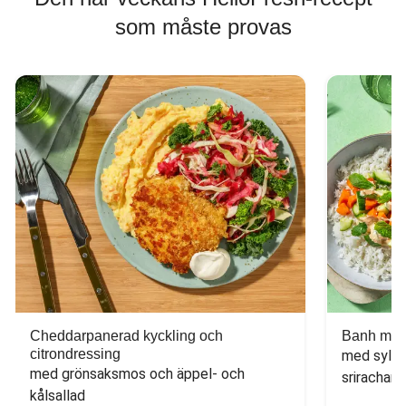
som måste provas
Cheddarpanerad kyckling och
Banh mi-i
citrondressing
med sylta
med grönsaksmos och äppel- och 
sriracham
kålsallad