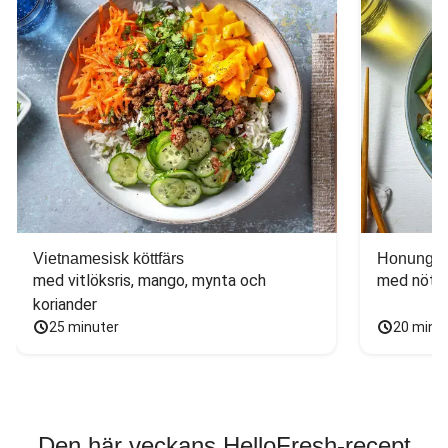
Vietnamesisk köttfärs
Honungs- 
med vitlöksris, mango, mynta och 
med nötfä
koriander
25 minuter
20 minu
Den här veckans HelloFresh-recept