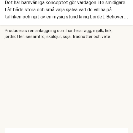
Det här barnvänliga konceptet gör vardagen lite smidigare.
Låt både stora och små välja själva vad de vill ha på
tallriken och njut av en mysig stund kring bordet. Behöver
maten stå på bordet nu ... eller nyss? Då är den här
snabbfixade rätten den perfekta lösningen. Vi värmer
Produceras i en anläggning som hanterar ägg, mjölk, fisk,
jordnötter, sesamfrö, skaldjur, soja, trädnötter och vete.
naanbröd i ugnen och toppar dem med stekt kyckling och
en snabblagad, smörig sås med våra egna kryddblandningar
Milda Mahal och Tikka masala. Sen ställer vi fram raita,
tomat, lök och aprikoschutney på bordet, så alla får välja
sina egna favoriter. Smaklig spis!