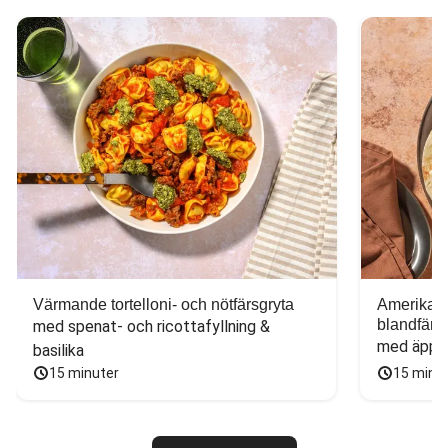
Värmande tortelloni- och nötfärsgryta
Amerikans
blandfärs
med spenat- och ricottafyllning & 
med äppel
basilika
15 minuter
15 minu