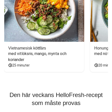
Vietnamesisk köttfärs
Honungs- 
med vitlöksris, mango, mynta och 
med nötfä
koriander
25 minuter
20 minu
Den här veckans HelloFresh-recept
som måste provas