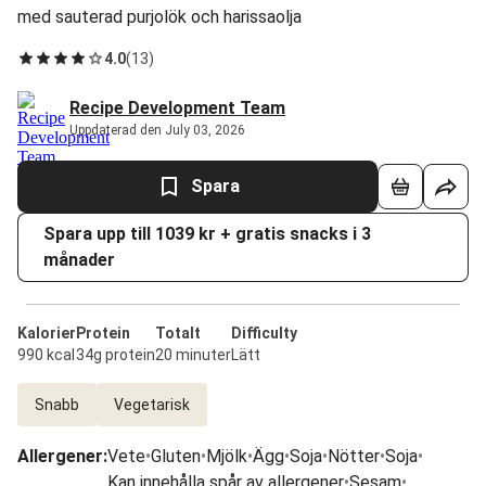
med sauterad purjolök och harissaolja
4.0
(
13
)
Recipe Development Team
Uppdaterad den July 03, 2026
Spara
Spara upp till 1039 kr + gratis snacks i 3
månader
Kalorier
Protein
Totalt
Difficulty
990 kcal
34g protein
20 minuter
Lätt
Snabb
Vegetarisk
Allergener
:
Vete
•
Gluten
•
Mjölk
•
Ägg
•
Soja
•
Nötter
•
Soja
•
Kan innehålla spår av allergener
•
Sesam
•