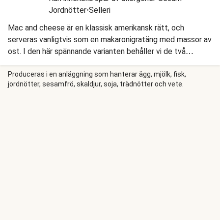
Jordnötter
•
Selleri
Mac and cheese är en klassisk amerikansk rätt, och
serveras vanligtvis som en makaronigratäng med massor av
ost. I den här spännande varianten behåller vi de två
huvudkomponenterna – pasta och ost – men använder oss
av nya ingredienser för att ta middagen till en ny nivå. Vi
Produceras i en anläggning som hanterar ägg, mjölk, fisk,
jordnötter, sesamfrö, skaldjur, soja, trädnötter och vete.
kokar rigatoni och vänder den i en gräddig sås med
misopasta, vitlök, purjolök, spenat och två sorters ost.
Sedan toppar vi vår pasta med färsk rucola och
harissakryddad olja med valnötter och chili flakes.