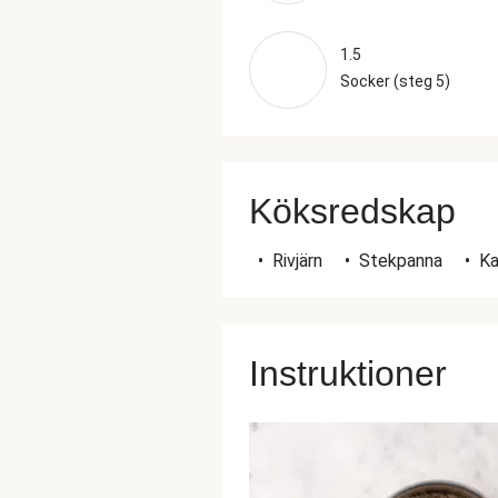
1.5
Socker (steg 5)
Köksredskap
•
Rivjärn
•
Stekpanna
•
Ka
Instruktioner