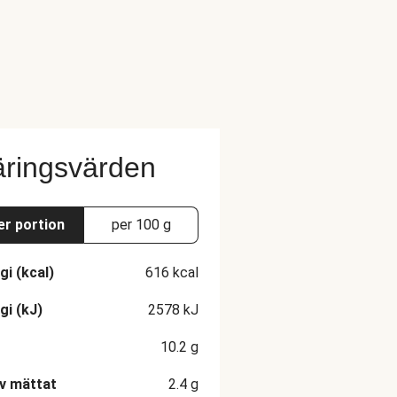
ringsvärden
er portion
per 100 g
gi (kcal)
616
kcal
gi (kJ)
2578
kJ
10.2
g
v mättat
2.4
g