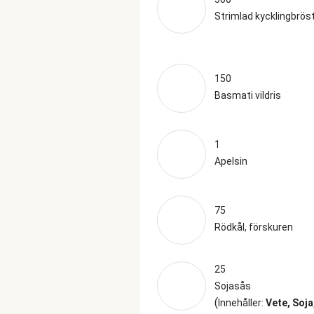
Strimlad kycklingbröst
150
Basmati vildris
1
Apelsin
75
Rödkål, förskuren
25
Sojasås
(
Innehåller:
Vete, Soja