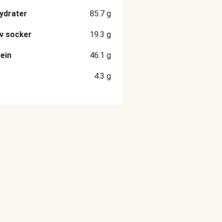
ydrater
85.7
g
v socker
19.3
g
ein
46.1
g
4.3
g