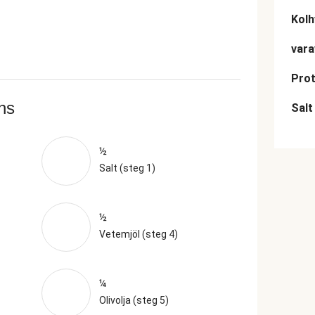
Kolh
vara
Prot
ans
Salt
½
Salt (steg 1)
½
Vetemjöl (steg 4)
¼
Olivolja (steg 5)