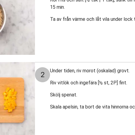
15 min.
Ta av från värme och låt vila under lock t
Under tiden, riv morot (oskalad) grovt.
2
Riv vitlök och ingefära [½ st, 2P] fint.
Skölj spenat.
Skala apelsin, ta bort de vita hinnorna oc