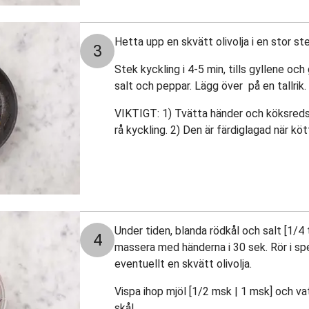
Hetta upp en skvätt olivolja i en stor 
3
Stek kyckling i 4-5 min, tills gyllene o
salt och peppar. Lägg över på en tallrik.
VIKTIGT: 1) Tvätta händer och köksreds
rå kyckling. 2) Den är färdiglagad när köt
Under tiden, blanda rödkål och salt [1/4 t
4
massera med händerna i 30 sek. Rör i spe
eventuellt en skvätt olivolja.
Vispa ihop mjöl [1/2 msk | 1 msk] och vatt
skål.