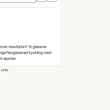
över resultatet! Vi glaserar
h ingefärsglaserad kyckling med
h apelsin.
 vete.