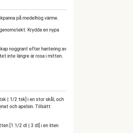
stekpanna på medelhög värme.
ch genomstekt. Krydda en nypa
kap noggrant efter hantering av
tet inte längre är rosa i mitten.
sk | 1/2 tsk] i en stor skål, och
nat och apelsin. Tillsätt
en [1 1/2 dl | 3 dl] i en liten