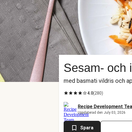
Sesam- och i
med basmati vildris och ap
4.0
(
280
)
Recipe Development Te
Uppdaterad den July 03, 2026
Spara