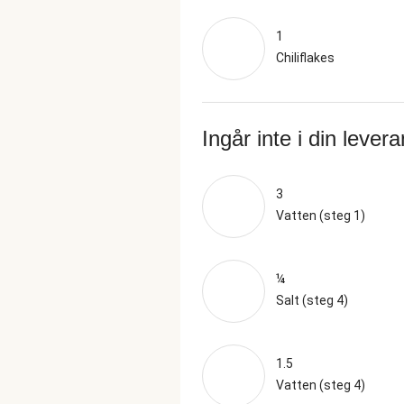
1
Chiliflakes
Ingår inte i din lever
3
Vatten (steg 1)
¼
Salt (steg 4)
1.5
Vatten (steg 4)