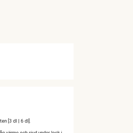
 [3 dl | 6 dl].
l låg värme och sjud under lock i