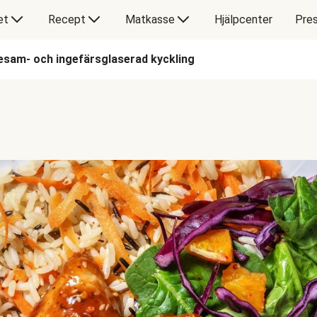
et
Recept
Matkasse
Hjälpcenter
Pres
esam- och ingefärsglaserad kyckling