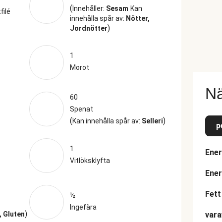
(
Innehåller:
Sesam
Kan
filé
innehålla spår av:
Nötter,
)
Jordnötter
1
Morot
Nä
60
Spenat
(
)
Kan innehålla spår av:
Selleri
p
1
Ener
Vitlöksklyfta
Ener
Fett
½
Ingefära
)
, Gluten
vara