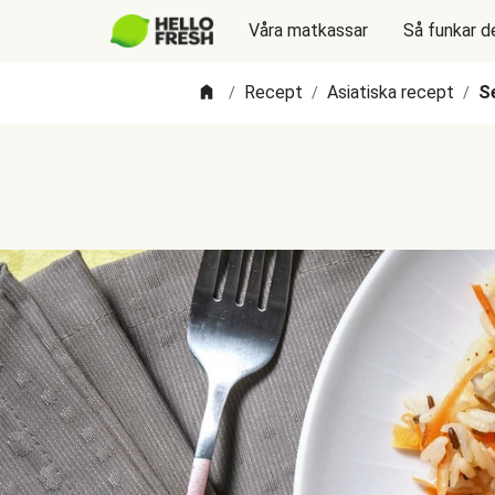
Våra matkassar
Så funkar d
Recept
Asiatiska recept
S
/
/
/