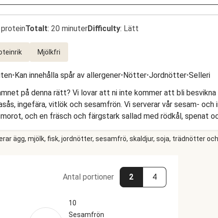
 protein
Totalt
:
20 minuter
Difficulty
:
Lätt
oteinrik
Mjölkfri
uten
•
Kan innehålla spår av allergener
•
Nötter
•
Jordnötter
•
Selleri
net på denna rätt? Vi lovar att ni inte kommer att bli besvikna 
ojasås, ingefära, vitlök och sesamfrön. Vi serverar vår sesam- oc
 morot, och en fräsch och färgstark sallad med rödkål, spenat oc
r ägg, mjölk, fisk, jordnötter, sesamfrö, skaldjur, soja, trädnötter och
Antal portioner
2
4
10
Sesamfrön