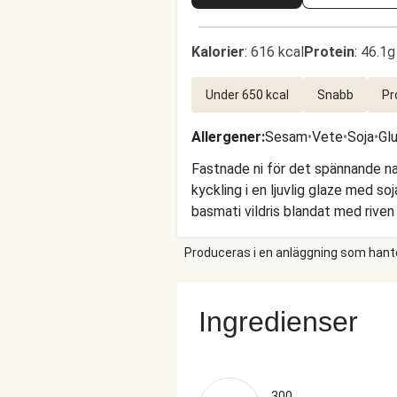
Kalorier
:
616 kcal
Protein
:
46.1g
Under 650 kcal
Snabb
Pr
Allergener
:
Sesam
•
Vete
•
Soja
•
Gl
Fastnade ni för det spännande nam
kyckling i en ljuvlig glaze med s
basmati vildris blandat med riven
Produceras i en anläggning som hantera
Ingredienser
300