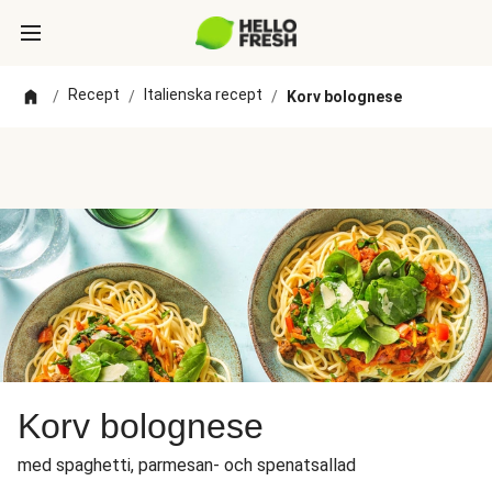
Recept
Italienska recept
/
/
/
Korv bolognese
Korv bolognese
med spaghetti, parmesan- och spenatsallad