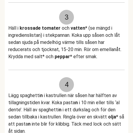
3
Häll i
krossade tomater
och
vatten*
(se mängd i
ingredienslistan) i stekpannan. Koka upp såsen och låt
sedan sjuda på medelhög värme tills såsen har
reducerats och tjocknat, 15-20 min. Rör om emellanåt.
Krydda med salt* och
peppar*
efter smak.
4
Lägg spaghetti
n
i kastrullen när såsen har hälften av
tillagningstiden kvar. Koka pasta
n
i 10 min eller tills ‘al
dente’. Häll av spaghetti
n
i ett durkslag och för den
sedan tillbaka i kastrullen. Ringla över en skvätt
olja*
så
att pasta
n
inte blir för klibbig. Täck med lock och sätt
åt sidan.