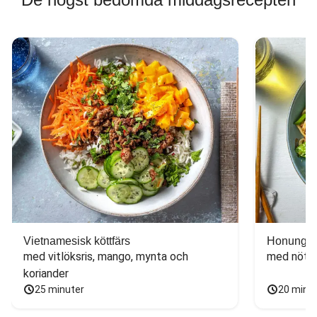
Vietnamesisk köttfärs
Honungs- 
med vitlöksris, mango, mynta och 
med nötfä
koriander
25 minuter
20 minu