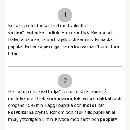
1
Koka upp en stor kastrull med välsaltat
vatten*
. Finhacka
rödlök
. Pressa
vitlök
. Riv
morot
.
Halvera paprika, ta bort stjälk och kärnhus. Finhacka
paprika. Finhacka
persilja
. Tärna
korvarna
i 1 cm stora
bitar.
2
Hetta upp en skvätt
olja*
i en stor stekpanna på
medelvärme. Stek
korvbitarna
,
lök
,
vitlök
,
dukkah
och
oregano i 5-6 min. Lägg i paprika och
morot
när
korvbitarna
brynts. Rör om och stek tills paprika
n
är
mjuk, ytterligare 5 min. Krydda med salt* och
peppar*
.