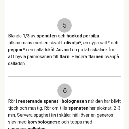
5
Blanda
1/3
av
spenaten
och
hackad persilja
tillsammans med en skvätt
olivolja*
, en nypa salt* och
peppar*
i en salladskål. Använd en potatisskalare för
att hyvla parmesan
en
till
flarn
. Placera
flarnen
ovanpå
salladen.
6
Rör i
resterande
spenat
i
bolognesen
när den har blivit
tjock och mustig. Rör om tills
spenaten
har sloknat, 2-3
min. Servera spaghetti
n
i skålar, häll över en generös
slev med
korvbolognese
och toppa med
parmesan
salladen
.