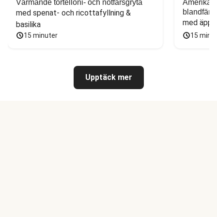
Värmande tortelloni- och nötfärsgryta
Amerikans
blandfärs
med spenat- och ricottafyllning & 
med äppel
basilika
15 minuter
15 minu
Upptäck mer