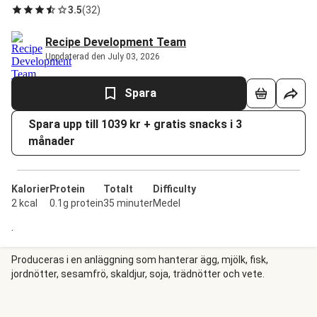
3.5
(
32
)
Recipe Development Team
Uppdaterad den July 03, 2026
Spara
Spara upp till 1039 kr + gratis snacks i 3
månader
Kalorier
Protein
Totalt
Difficulty
2 kcal
0.1g protein
35 minuter
Medel
.
Produceras i en anläggning som hanterar ägg, mjölk, fisk,
jordnötter, sesamfrö, skaldjur, soja, trädnötter och vete.