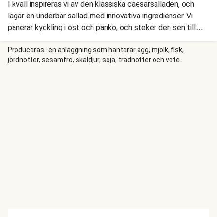
I kväll inspireras vi av den klassiska caesarsalladen, och
lagar en underbar sallad med innovativa ingredienser. Vi
panerar kyckling i ost och panko, och steker den sen till
krispig perfektion. Vi bygger vår krispiga caesarinspirerade
sallad med riven morot, kål, rostad potatis och broccoli,
Produceras i en anläggning som hanterar ägg, mjölk, fisk,
jordnötter, sesamfrö, skaldjur, soja, trädnötter och vete.
kyckling, en fantastisk vitlöksdressing och riven ost.