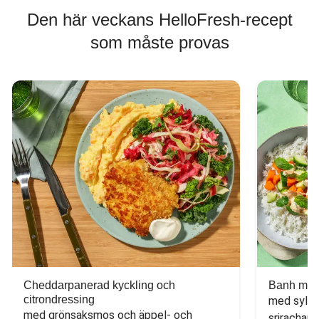
Den här veckans HelloFresh-recept
som måste provas
Cheddarpanerad kyckling och
Banh mi-i
citrondressing
med sylta
med grönsaksmos och äppel- och 
sriracham