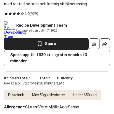
med rostad potatis och krämig vitlöksdressing
4.0
(
929
)
Recipe Development Team
Uppdaterad den July 17, 2026
Spara
Spara upp till 1039 kr + gratis snacks i 3
månader
Kalorier
Protein
Totalt
Difficulty
644 kcal
51.7g protein
30 minuter
Lätt
Proteinrik
Max 50g kolhydrater
Under 650 kcal
Allergener
:
Gluten
•
Vete
•
Mjölk
•
Ägg
•
Senap