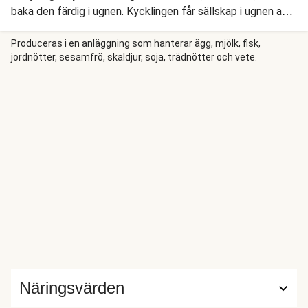
baka den färdig i ugnen. Kycklingen får sällskap i ugnen av
potatis som rostas til perfektion! Vi serverar härligheterna
med en fräsch sallad med gurka, tomat, salladsmix och
Produceras i en anläggning som hanterar ägg, mjölk, fisk,
jordnötter, sesamfrö, skaldjur, soja, trädnötter och vete.
honung- & senapdressing, och en krämig bearnaisesås.
Näringsvärden