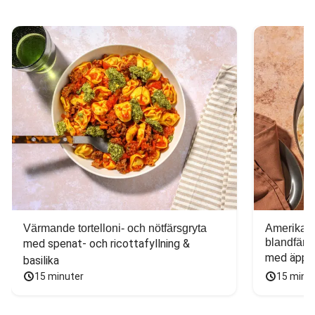
Värmande tortelloni- och nötfärsgryta
Amerikans
blandfärs
med spenat- och ricottafyllning & 
med äppel
basilika
15 minuter
15 minu