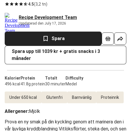
4.5
(
3,2 tn
)
Recipe Development Team
Uppdaterad den July 17, 2026
Spara
Spara upp till 1039 kr + gratis snacks i 3
månader
Kalorier
Protein
Totalt
Difficulty
496 kcal
41.8g protein
30 minuter
Medel
Under 650 kcal
Glutenfri
Barnvänlig
Proteinrik
Allergener
:
Mjölk
Prova en ny smak på din kyckling genom att marinera den i
vår ljuvliga kryddblandning Vitlöksflörter, steka den, och sen