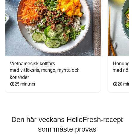
Vietnamesisk köttfärs
Honungs- 
med vitlöksris, mango, mynta och 
med nötfä
koriander
25 minuter
20 minu
Den här veckans HelloFresh-recept
som måste provas