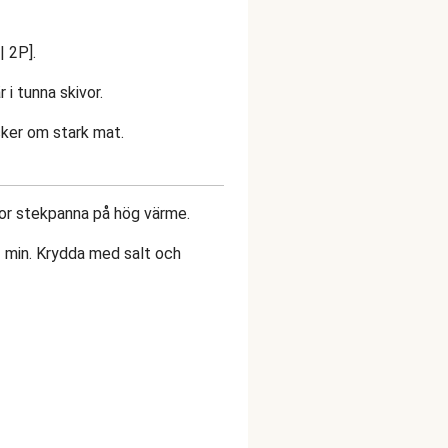
| 2P].
r i tunna skivor.
cker om stark mat.
stor stekpanna på hög värme.
-2 min. Krydda med salt och