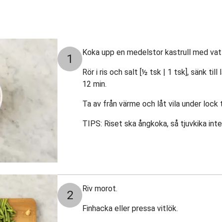
Koka upp en medelstor kastrull med vatten
1
Rör i ris och salt [½ tsk | 1 tsk], sänk til
12 min.
Ta av från värme och låt vila under lock 
TIPS: Riset ska ångkoka, så tjuvkika inte
Riv morot.
2
Finhacka eller pressa vitlök.