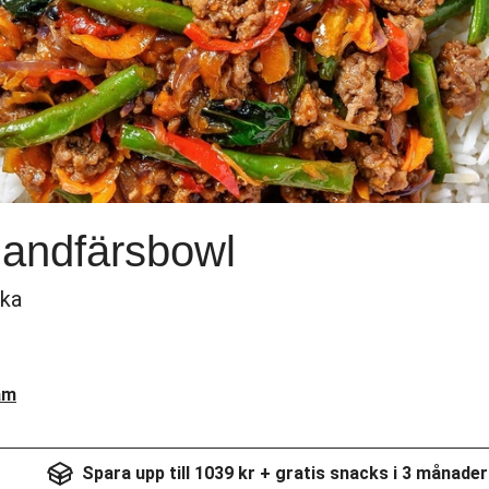
landfärsbowl
ika
am
Spara upp till 1039 kr + gratis snacks i 3 månader