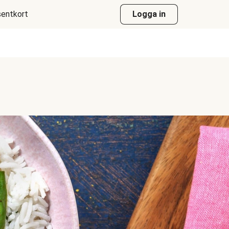
entkort
Logga in