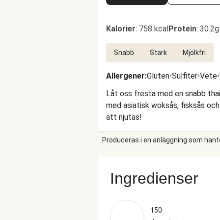
Kalorier
:
758 kcal
Protein
:
30.2g
Snabb
Stark
Mjölkfri
Allergener
:
Gluten
•
Sulfiter
•
Vete
•
Låt oss fresta med en snabb thail
med asiatisk woksås, fisksås och h
att njutas!
Produceras i en anläggning som hantera
Ingredienser
150