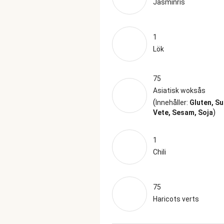
Jasminris
1
Lök
75
Asiatisk woksås
(
Innehåller:
Gluten, Sul
)
Vete, Sesam, Soja
1
Chili
75
Haricots verts