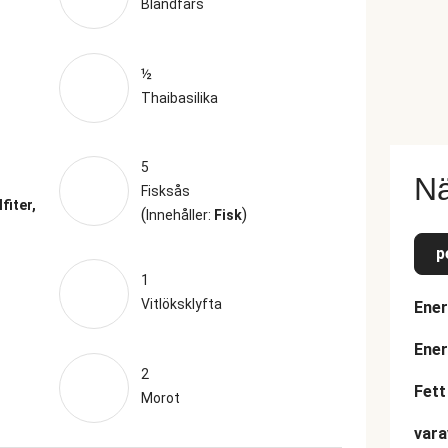
Blandfärs
½
Thaibasilika
5
Nä
Fisksås
fiter,
(
)
Innehåller:
Fisk
p
1
Vitlöksklyfta
Ener
Ener
2
Fett
Morot
vara