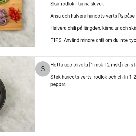
Skär rödlök i tunna skivor.
Ansa och halvera haricots verts [½ påse 
Halvera chili på längden, kärna ur och skä
TIPS: Använd mindre chili om du inte ty
Hetta upp olivolja [1 msk I 2 msk] i en 
3
Stek haricots verts, rödlök och chili i 1
peppar.