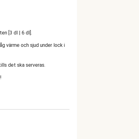
 [3 dl | 6 dl].
l låg värme och sjud under lock i
tills det ska serveras.
!