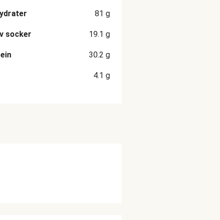
ydrater
81
g
v socker
19.1
g
ein
30.2
g
4.1
g