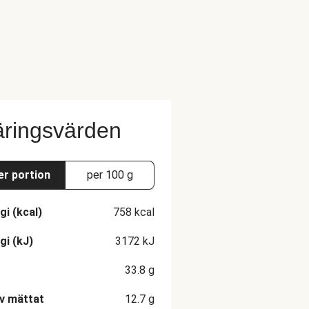
ringsvärden
er portion
per 100 g
gi (kcal)
758
kcal
gi (kJ)
3172
kJ
33.8
g
v mättat
12.7
g