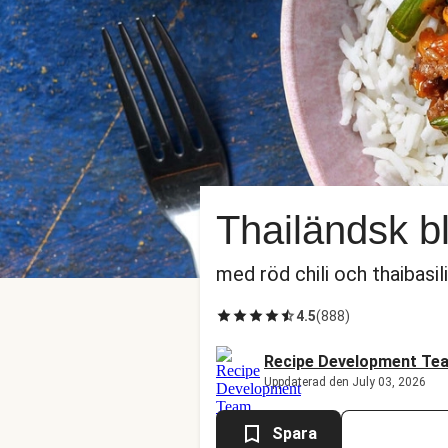
Thailändsk b
med röd chili och thaibasil
4.5
(
888
)
Recipe Development Te
Uppdaterad den July 03, 2026
Spara