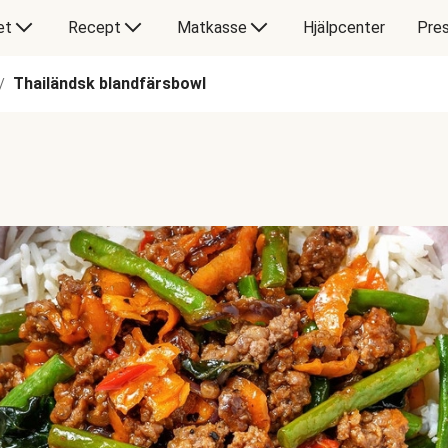
et
Recept
Matkasse
Hjälpcenter
Pres
Thailändsk blandfärsbowl
/