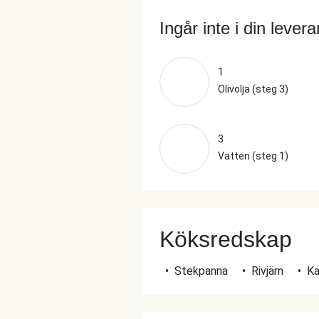
Ingår inte i din lever
1
Olivolja (steg 3)
3
Vatten (steg 1)
Köksredskap
•
Stekpanna
•
Rivjärn
•
Ka