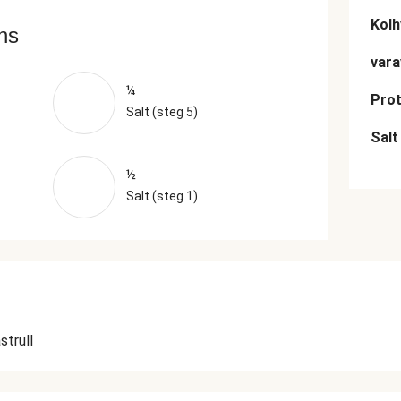
Kolh
ans
vara
¼
Prot
Salt (steg 5)
Salt
½
Salt (steg 1)
strull