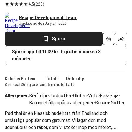
4.5
(
223
)
Recipe Development Team
Uppdaterad den July 24, 2026
Spara
Spara upp till 1039 kr + gratis snacks i 3
månader
Kalorier
Protein
Totalt
Difficulty
876 kcal
36.5g protein
25 minuter
Lätt
Allergener
:
Kräftdjur
•
Jordnötter
•
Gluten
•
Vete
•
Fisk
•
Soja
•
Kan innehålla spår av allergener
•
Sesam
•
Nötter
Pad thai är en klassisk nudelrätt från Thailand och
omåttligt populär som gatumat. Vi lagar den med
udonnudlar och räkor, som vi steker ihop med morot,