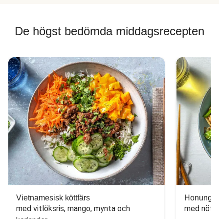
De högst bedömda middagsrecepten
Vietnamesisk köttfärs
Honungs- 
med vitlöksris, mango, mynta och 
med nötfä