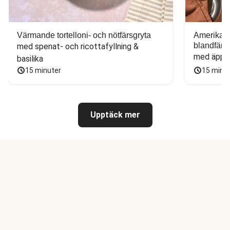
Värmande tortelloni- och nötfärsgryta
Amerikans
blandfärs
med spenat- och ricottafyllning & 
med äppel
basilika
15 minuter
15 minu
Upptäck mer