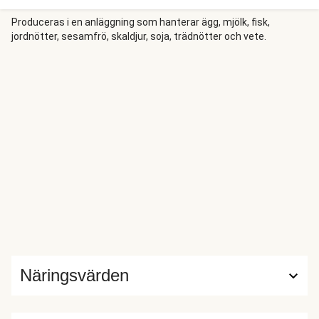
paprika och salladslök, och blandar allt i en smakrik pad
thai-sås med sweet chilisås, limesaft, fisksås och ketchup.
Produceras i en anläggning som hanterar ägg, mjölk, fisk,
jordnötter, sesamfrö, skaldjur, soja, trädnötter och vete.
Vi toppar vår pad thai med rostade jordnötter och serverar
den med en sötstark mangosallad med gurka och
chiliflakes.
Näringsvärden