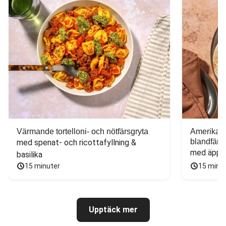
Värmande tortelloni- och nötfärsgryta
Amerikans
blandfärs
med spenat- och ricottafyllning & 
med äppel
basilika
15 minuter
15 minu
Upptäck mer