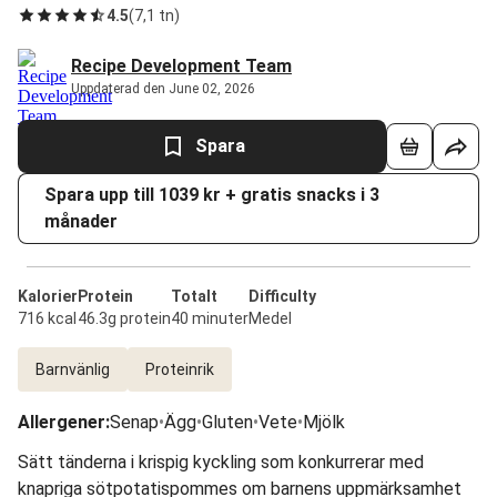
4.5
(
7,1 tn
)
Recipe Development Team
Uppdaterad den June 02, 2026
Spara
Spara upp till 1039 kr + gratis snacks i 3
månader
Kalorier
Protein
Totalt
Difficulty
716 kcal
46.3g protein
40 minuter
Medel
Barnvänlig
Proteinrik
Allergener
:
Senap
•
Ägg
•
Gluten
•
Vete
•
Mjölk
Sätt tänderna i krispig kyckling som konkurrerar med
knapriga sötpotatispommes om barnens uppmärksamhet