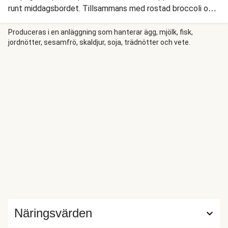
runt middagsbordet. Tillsammans med rostad broccoli och
paprika och en krämig vitlöksdressing kommer den här
familjeidyllen att smälta i allas munnar, stora som små.
Produceras i en anläggning som hanterar ägg, mjölk, fisk,
jordnötter, sesamfrö, skaldjur, soja, trädnötter och vete.
Näringsvärden