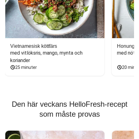
Vietnamesisk köttfärs
Honungs- 
med vitlöksris, mango, mynta och 
med nötfä
koriander
25 minuter
20 minu
Den här veckans HelloFresh-recept
som måste provas