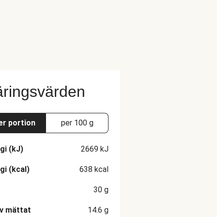
ringsvärden
er portion
per 100 g
gi (kJ)
2669
kJ
gi (kcal)
638
kcal
30
g
v mättat
14.6
g