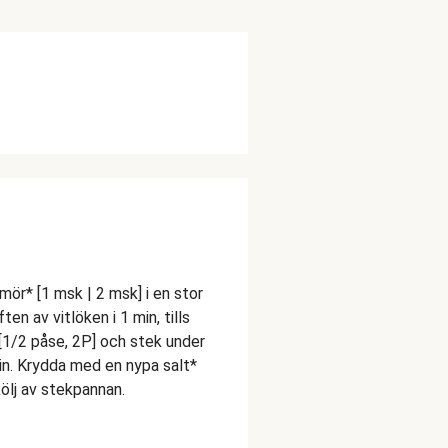
mör* [1 msk | 2 msk] i en stor
n av vitlöken i 1 min, tills
 [1/2 påse, 2P] och stek under
min. Krydda med en nypa salt*
kölj av stekpannan.