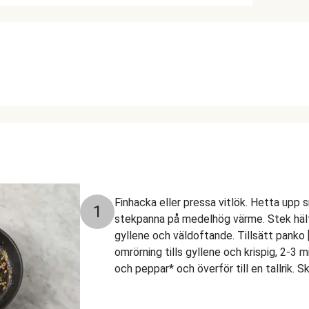
Finhacka eller pressa vitlök. Hetta upp s
1
stekpanna på medelhög värme. Stek hälfte
gyllene och väldoftande. Tillsätt panko
omrörning tills gyllene och krispig, 2-3 
och peppar* och överför till en tallrik. S