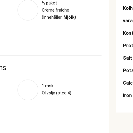
½ paket
Kolh
Crème fraiche
(
)
Innehåller:
Mjölk
vara
Kost
Prot
Salt
ans
Pot
Cal
1 msk
Olivolja (steg 4)
Iron