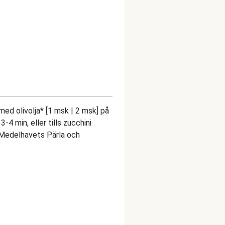
ed olivolja* [1 msk | 2 msk] på
-4 min, eller tills zucchini
, Medelhavets Pärla och