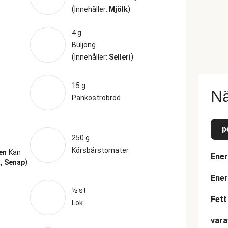
(
)
Innehåller:
Mjölk
4 g
Buljong
(
)
Innehåller:
Selleri
15 g
Nä
Pankoströbröd
p
250 g
Körsbärstomater
en
Kan
Ener
)
, Senap
Ener
½ st
Fett
Lök
vara