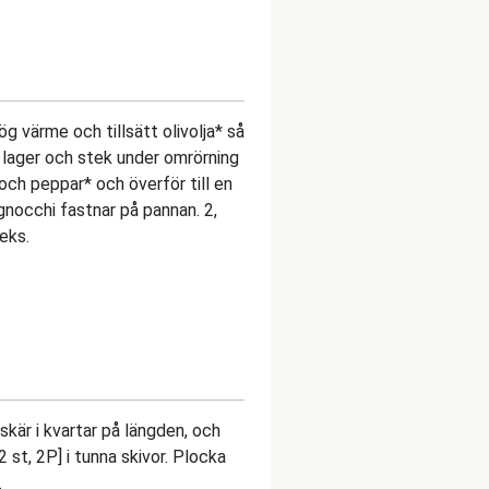
värme och tillsätt olivolja* så
t lager och stek under omrörning
 och peppar* och överför till en
m gnocchi fastnar på pannan. 2,
eks.
skär i kvartar på längden, och
 st, 2P] i tunna skivor. Plocka
.