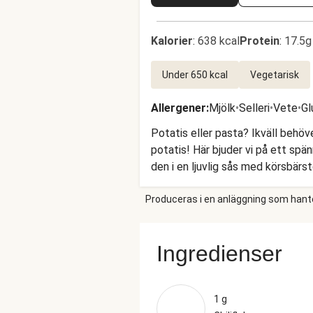
Kalorier
:
638 kcal
Protein
:
17.5g
Under 650 kcal
Vegetarisk
Allergener
:
Mjölk
•
Selleri
•
Vete
•
Gl
Potatis eller pasta? Ikväll behöv
potatis! Här bjuder vi på ett spä
den i en ljuvlig sås med körsbärs
vitlökspangrattato. En fantastis
Produceras i en anläggning som hantera
Ingredienser
1 g