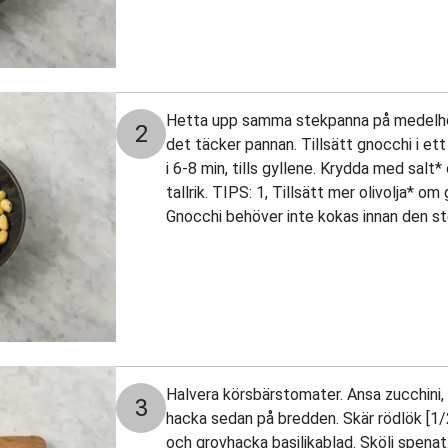
Hetta upp samma stekpanna på medelhög 
2
det täcker pannan. Tillsätt gnocchi i et
i 6-8 min, tills gyllene. Krydda med salt*
tallrik. TIPS: 1, Tillsätt mer olivolja* o
Gnocchi behöver inte kokas innan den st
Halvera körsbärstomater. Ansa zucchini, 
3
hacka sedan på bredden. Skär rödlök [1/2
och grovhacka basilikablad. Skölj spenat