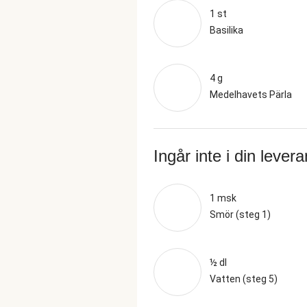
1 st
Basilika
4 g
Medelhavets Pärla
Ingår inte i din lever
1 msk
Smör (steg 1)
½ dl
Vatten (steg 5)