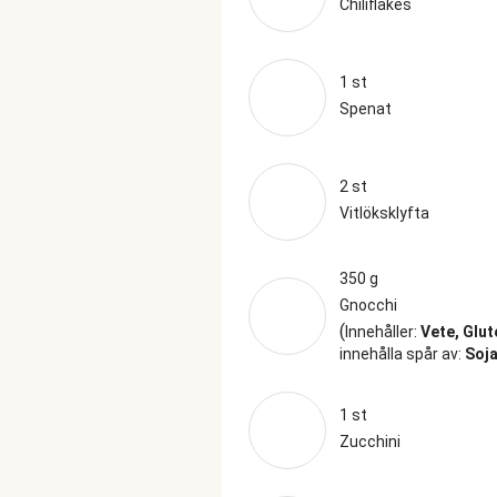
Chiliflakes
1 st
Spenat
2 st
Vitlöksklyfta
350 g
Gnocchi
(
Innehåller:
Vete, Glut
innehålla spår av:
Soja
1 st
Zucchini