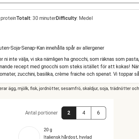
 protein
Totalt
:
30 minuter
Difficulty
:
Medel
uten
•
Soja
•
Senap
•
Kan innehålla spår av allergener
er ni inte välja, vi ska nämligen ha gnocchi, som räknas som pasta
nnande recept med gnocchi som steks istället för att kokas! När 
tomater, zucchini, basilika, crème fraiche och spenat. Vi toppar 
k kombination som hela familjen kommer att sluka.
r ägg, mjölk, fisk, jordnötter, sesamfrö, skaldjur, soja, trädnötter och
Antal portioner
2
4
6
20 g
Italiensk hårdost, hyvlad