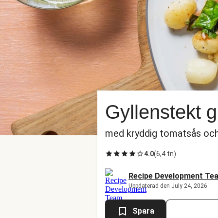
Gyllenstekt 
med kryddig tomatsås och 
4.0
(
6,4 tn
)
Recipe Development Te
Uppdaterad den July 24, 2026
Spara