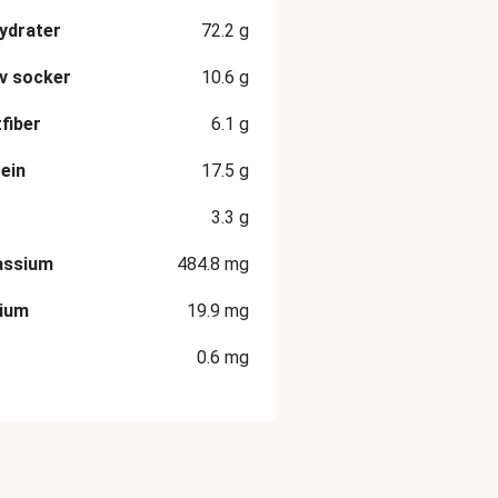
ydrater
72.2
g
v socker
10.6
g
fiber
6.1
g
ein
17.5
g
3.3
g
assium
484.8
mg
cium
19.9
mg
0.6
mg