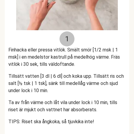
1
Finhacka eller pressa vitlök. Smält smör [1/2 msk | 1
msk] i en medelstor kastrull på medelhög värme. Fräs
vitlök i 30 sek, tills väldoftande.
Tillsätt vatten [3 dl | 6 dl] och koka upp. Tillsätt ris och
salt [½ tsk | 1 tsk], sänk till medellåg värme och sjud
under lock i 10 min.
Ta av från värme och låt vila under lock i 10 min, tills
riset är mjukt och vattnet har absorberats.
TIPS: Riset ska ångkoka, så tjuvkika inte!