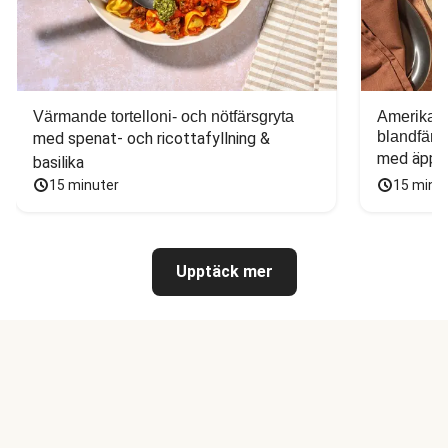
Värmande tortelloni- och nötfärsgryta
Amerikans
blandfärs
med spenat- och ricottafyllning & 
med äppel
basilika
15 minuter
15 minu
Upptäck mer