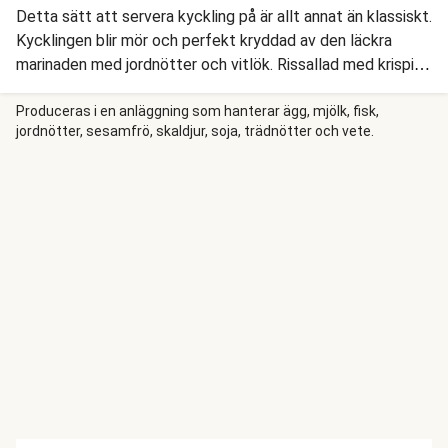
Detta sätt att servera kyckling på är allt annat än klassiskt.
Kycklingen blir mör och perfekt kryddad av den läckra
marinaden med jordnötter och vitlök. Rissallad med krispiga
grönsaker och krämig asiatisk majonnäs passar perfekt till.
Produceras i en anläggning som hanterar ägg, mjölk, fisk,
jordnötter, sesamfrö, skaldjur, soja, trädnötter och vete.