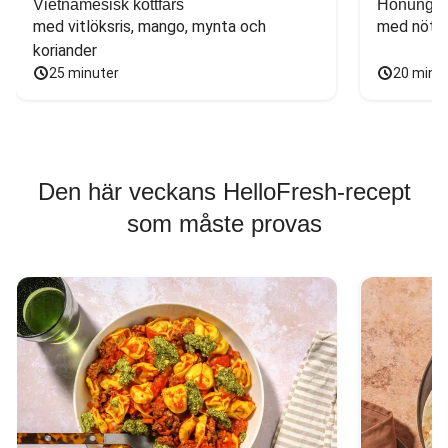
Vietnamesisk köttfärs
Honungs- 
med vitlöksris, mango, mynta och 
med nötfä
koriander
25 minuter
20 minu
Den här veckans HelloFresh-recept
som måste provas