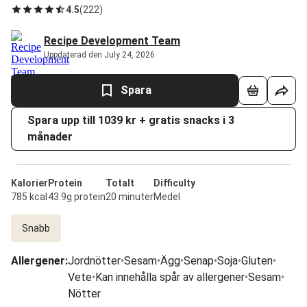
4.5
(
222
)
Recipe Development Team
Uppdaterad den July 24, 2026
Spara
Spara upp till 1039 kr + gratis snacks i 3
månader
Kalorier
Protein
Totalt
Difficulty
785 kcal
43.9g protein
20 minuter
Medel
Snabb
Allergener
:
Jordnötter
•
Sesam
•
Ägg
•
Senap
•
Soja
•
Gluten
•
Vete
•
Kan innehålla spår av allergener
•
Sesam
•
Nötter