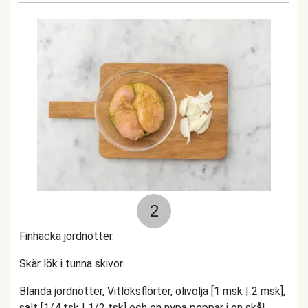
2
Finhacka jordnötter.
Skär lök i tunna skivor.
Blanda jordnötter, Vitlöksflörter, olivolja [1 msk | 2 msk],
salt [1/4 tsk | 1/2 tsk] och en nypa peppar i en skål.