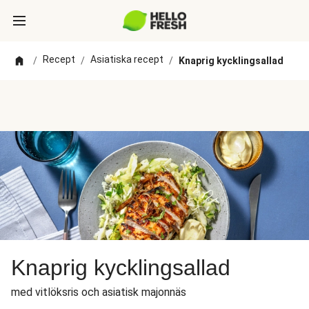
Recept
Asiatiska recept
/
/
/
Knaprig kycklingsallad
Knaprig kycklingsallad
med vitlöksris och asiatisk majonnäs