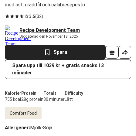
med ost, gräddfil och calabresepesto
3.5
(
32
)
Recipe Development Team
Uppdaterad den November 18, 2025
Spara
Spara upp till 1039 kr + gratis snacks i 3
månader
Kalorier
Protein
Totalt
Difficulty
755 kcal
28g protein
30 minuter
Lätt
Comfort Food
Allergener
:
Mjölk
•
Soja