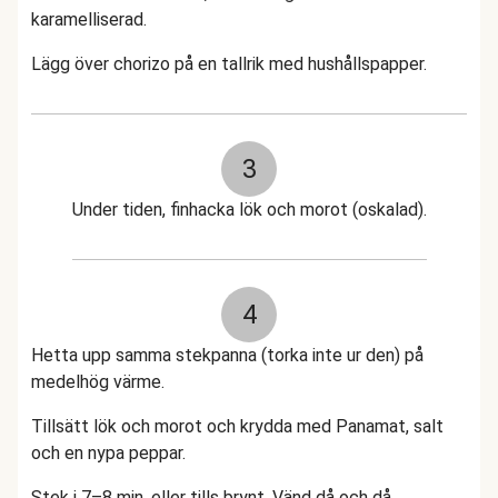
karamelliserad.
Lägg över chorizo på en tallrik med hushållspapper.
3
Under tiden, finhacka lök och morot (oskalad).
4
Hetta upp samma stekpanna (torka inte ur den) på
medelhög värme.
Tillsätt lök och morot och krydda med Panamat, salt
och en nypa peppar.
Stek i 7–8 min, eller tills brynt. Vänd då och då.