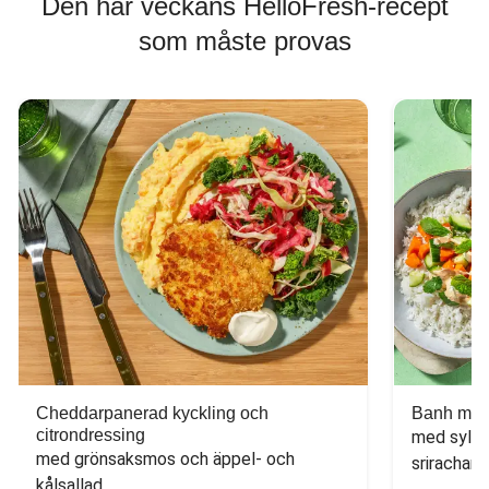
Den här veckans HelloFresh-recept
som måste provas
Cheddarpanerad kyckling och
Banh mi-i
citrondressing
med sylta
med grönsaksmos och äppel- och 
sriracham
kålsallad