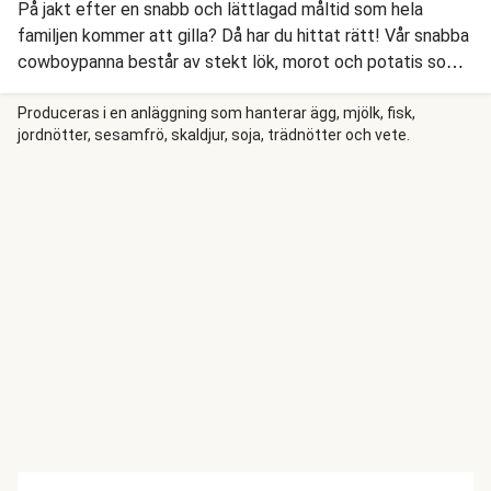
På jakt efter en snabb och lättlagad måltid som hela
familjen kommer att gilla? Då har du hittat rätt! Vår snabba
cowboypanna består av stekt lök, morot och potatis som
smaksätts med vår egen kryddblandning Panamat och
toppas med worcestershiresås och riven ost. Sedan
Produceras i en anläggning som hanterar ägg, mjölk, fisk,
jordnötter, sesamfrö, skaldjur, soja, trädnötter och vete.
tillsätter vi chorizo, gräddfil och calabresepesto, och så är
middagen redo att serveras.