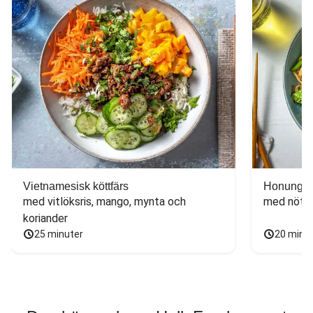
Vietnamesisk köttfärs
Honungs- 
med vitlöksris, mango, mynta och 
med nötfä
koriander
25 minuter
20 minu