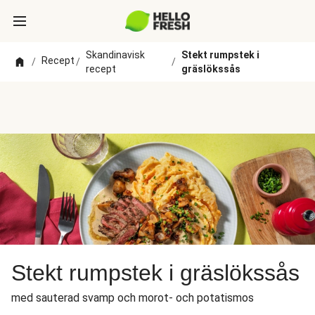
Skandinavisk
Stekt rumpstek i
Recept
/
/
/
recept
gräslökssås
Stekt rumpstek i gräslökssås
med sauterad svamp och morot- och potatismos