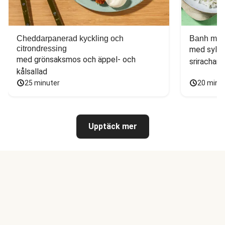
Cheddarpanerad kyckling och
Banh mi-i
citrondressing
med sylta
med grönsaksmos och äppel- och 
sriracham
kålsallad
25 minuter
20 minu
Upptäck mer