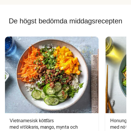
De högst bedömda middagsrecepten
Vietnamesisk köttfärs
Honungs- 
med vitlöksris, mango, mynta och 
med nötfä