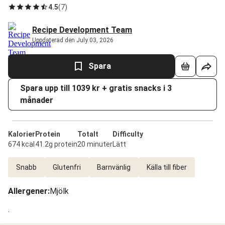
4.5
(
7
)
Recipe Development Team
Uppdaterad den July 03, 2026
Spara
Spara upp till 1039 kr + gratis snacks i 3
månader
Kalorier
Protein
Totalt
Difficulty
674 kcal
41.2g protein
20 minuter
Lätt
Snabb
Glutenfri
Barnvänlig
Källa till fiber
Allergener
:
Mjölk
.