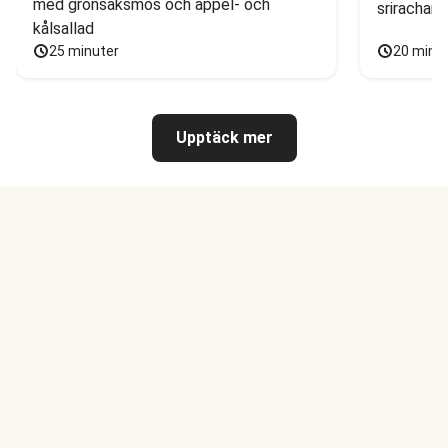
med grönsaksmos och äppel- och 
sriracham
kålsallad
25 minuter
20 minu
Upptäck mer