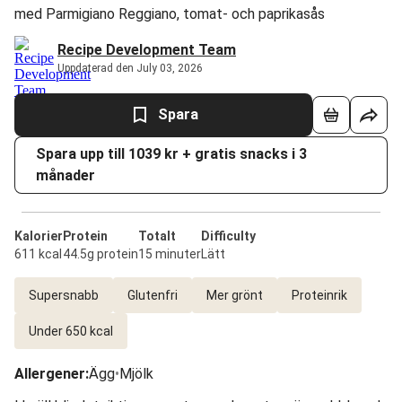
med Parmigiano Reggiano, tomat- och paprikasås
Recipe Development Team
Uppdaterad den July 03, 2026
Spara
Spara upp till 1039 kr + gratis snacks i 3
månader
Kalorier
Protein
Totalt
Difficulty
611 kcal
44.5g protein
15 minuter
Lätt
Supersnabb
Glutenfri
Mer grönt
Proteinrik
Under 650 kcal
Allergener
:
Ägg
•
Mjölk