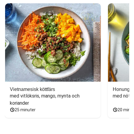
Vietnamesisk köttfärs
Honungs- 
med vitlöksris, mango, mynta och 
med nötfä
koriander
25 minuter
20 minu