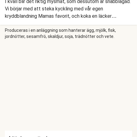
I kväll blir det riktig mysmat, som dessutom är snabblagad.
Vi börjar med att steka kyckling med vår egen
kryddblandning Mamas favorit, och koka en läcker
tomatsås med stekt paprika. Samtidigt kokar vi krämig
polenta som blir ännu krämigare tack vare italiensk ost -
Produceras i en anläggning som hanterar ägg, mjölk, fisk,
jordnötter, sesamfrö, skaldjur, soja, trädnötter och vete.
och så är maten klar, på sisådär en kvart! OBS! Osten som
används i denna rätt innehåller animaliskt löpe och är därför
inte vegetarisk.