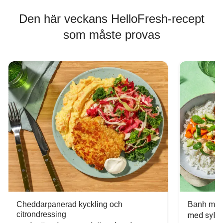
Den här veckans HelloFresh-recept
som måste provas
Cheddarpanerad kyckling och
Banh mi-i
citrondressing
med sylta