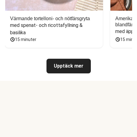
Värmande tortelloni- och nötfärsgryta
Amerikans
blandfärs
med spenat- och ricottafyllning & 
med äppel
basilika
15 minuter
15 minu
Upptäck mer