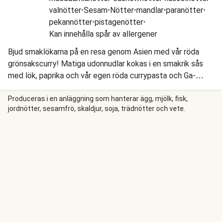
valnötter
•
Sesam
•
Nötter
•
mandlar
•
paranötter
•
pekannötter
•
pistagenötter
•
Kan innehålla spår av allergener
Bjud smaklökarna på en resa genom Asien med vår röda
grönsakscurry! Matiga udonnudlar kokas i en smakrik sås
med lök, paprika och vår egen röda currypasta och Ga-
Laksa, och så toppar vi med ugnsrostad broccoli och
saltade jordnötter. Snabbt, enkelt och supergott!
Produceras i en anläggning som hanterar ägg, mjölk, fisk,
jordnötter, sesamfrö, skaldjur, soja, trädnötter och vete.