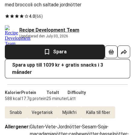
med broccoli och saltade jordnötter
4.0
(
66
)
Recipe Development Team
Uppdaterad den July 03, 2026
Spara
Spara upp till 1039 kr + gratis snacks i 3
månader
Kalorier
Protein
Totalt
Difficulty
588 kcal
17.7g protein
25 minuter
Lätt
Snabb
Vegetarisk
Mjölkfri
Källa till fiber
Allergener
:
Gluten
•
Vete
•
Jordnötter
•
Sesam
•
Soja
•
macadamianötter
•
cashewnötter
•
hasselnötter
•