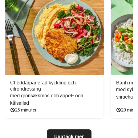
Cheddarpanerad kyckling och
Banh mi-i
citrondressing
med sylta
med grönsaksmos och äppel- och 
sriracham
kålsallad
25 minuter
20 minu
Upptäck mer