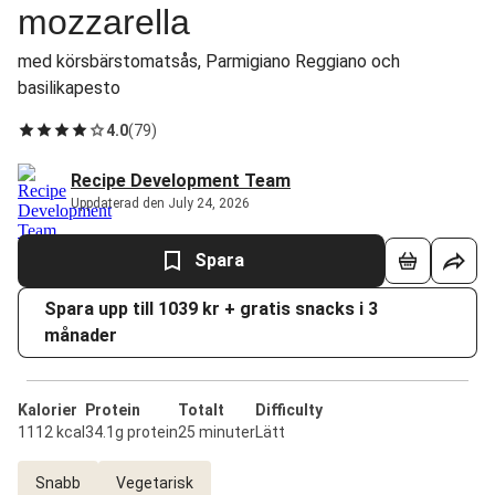
mozzarella
med körsbärstomatsås, Parmigiano Reggiano och
basilikapesto
4.0
(
79
)
Recipe Development Team
Uppdaterad den July 24, 2026
Spara
Spara upp till 1039 kr + gratis snacks i 3
månader
Kalorier
Protein
Totalt
Difficulty
1112 kcal
34.1g protein
25 minuter
Lätt
Snabb
Vegetarisk