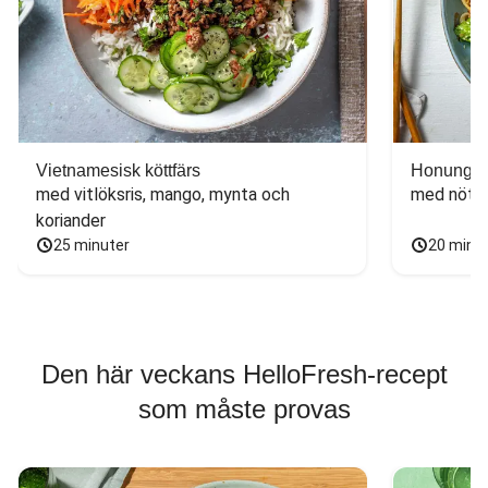
Vietnamesisk köttfärs
Honungs- 
med vitlöksris, mango, mynta och 
med nötfä
koriander
25 minuter
20 minu
Den här veckans HelloFresh-recept
som måste provas