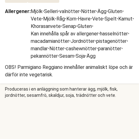
Allergener
:
Mjölk
•
Selleri
•
valnötter
•
Nötter
•
Ägg
•
Gluten
•
Vete
•
Mjölk
•
Råg
•
Korn
•
Havre
•
Vete
•
Spelt
•
Kamut
•
Khorasanvete
•
Senap
•
Gluten
•
Kan innehålla spår av allergener
•
hasselnötter
•
macadamianötter
•
Jordnötter
•
pistagenötter
•
mandlar
•
Nötter
•
cashewnötter
•
paranötter
•
pekannötter
•
Sesam
•
Soja
•
Ägg
OBS! Parmigiano Reggiano innehåller animaliskt löpe och är
därför inte vegetarisk.
Produceras i en anläggning som hanterar ägg, mjölk, fisk,
jordnötter, sesamfrö, skaldjur, soja, trädnötter och vete.