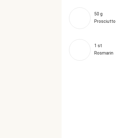
50 g
Prosciutto
1 st
Rosmarin