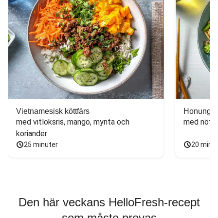
Vietnamesisk köttfärs
Honungs- 
med vitlöksris, mango, mynta och 
med nötfä
koriander
25 minuter
20 minu
Den här veckans HelloFresh-recept
som måste provas