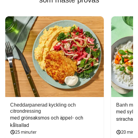
Cheddarpanerad kyckling och
Banh mi-i
citrondressing
med sylta
med grönsaksmos och äppel- och 
sriracham
kålsallad
25 minuter
20 minu