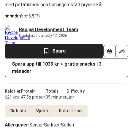
med potatismos och honungsrostad brysselkål
3.5
(
7
)
Recipe Development Team
Uppdaterad den July 17, 2026
Spara
Spara upp till 1039 kr + gratis snacks i 3
månader
Kalorier
Protein
Totalt
Difficulty
621 kcal
47.5g protein
35 minuter
Lätt
Glutenfri
Mjölkfri
Källa till fiber
Allergener
:
Senap
•
Sulfiter
•
Selleri