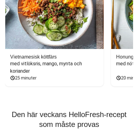
Vietnamesisk köttfärs
Honungs- 
med vitlöksris, mango, mynta och 
med nötfä
koriander
25 minuter
20 minu
Den här veckans HelloFresh-recept
som måste provas