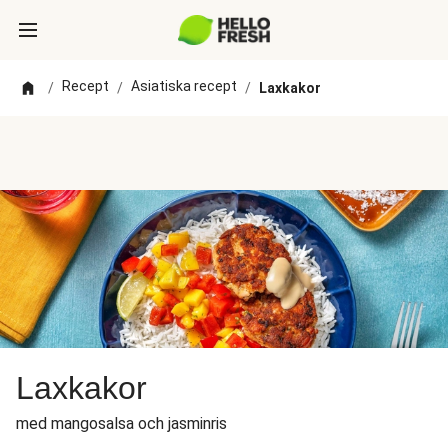
Recept
Asiatiska recept
/
/
/
Laxkakor
Laxkakor
med mangosalsa och jasminris