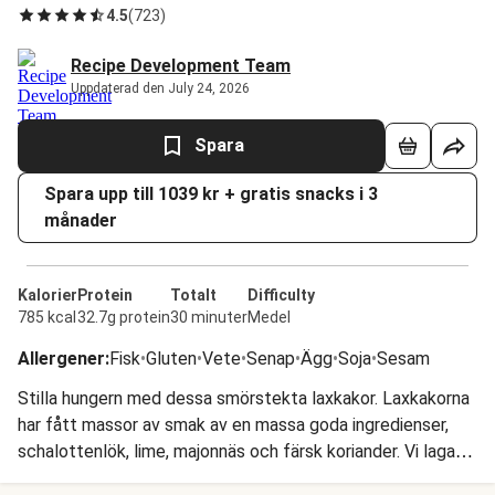
4.5
(
723
)
Recipe Development Team
Uppdaterad den July 24, 2026
Spara
Spara upp till 1039 kr + gratis snacks i 3
månader
Kalorier
Protein
Totalt
Difficulty
785 kcal
32.7g protein
30 minuter
Medel
Allergener
:
Fisk
•
Gluten
•
Vete
•
Senap
•
Ägg
•
Soja
•
Sesam
Stilla hungern med dessa smörstekta laxkakor. Laxkakorna
har fått massor av smak av en massa goda ingredienser,
schalottenlök, lime, majonnäs och färsk koriander. Vi lagar
också en supergod mangosalsa med paprika och koriander,