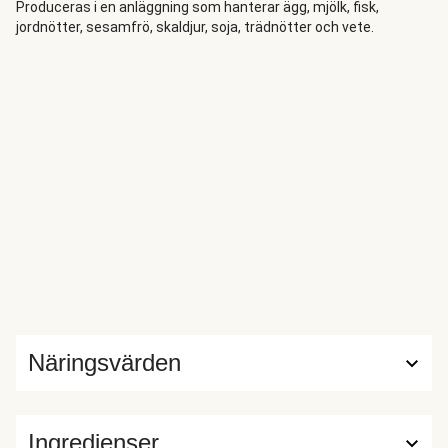
som har en perfekt balans av sött och salt. På bara en
Produceras i en anläggning som hanterar ägg, mjölk, fisk,
jordnötter, sesamfrö, skaldjur, soja, trädnötter och vete.
halvtimme serverar du middag som upplevs med alla
sinnen!
Näringsvärden
Ingredienser