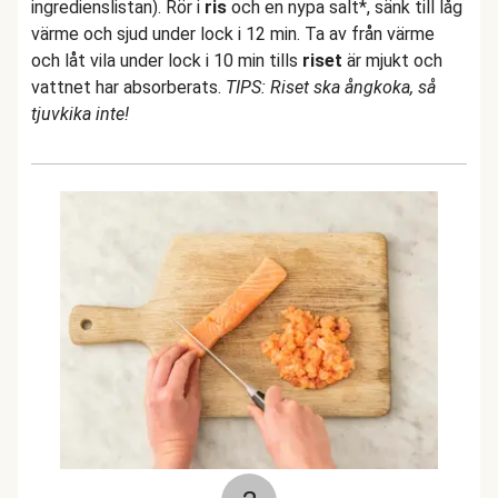
ingredienslistan). Rör i
ris
och en nypa salt*, sänk till låg
värme och sjud under lock i 12 min. Ta av från värme
och låt vila under lock i 10 min tills
riset
är mjukt och
vattnet har absorberats.
TIPS: Riset ska ångkoka, så
tjuvkika inte!