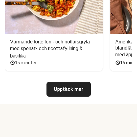
Värmande tortelloni- och nötfärsgryta
Amerikans
blandfärs
med spenat- och ricottafyllning & 
med äppel
basilika
15 minuter
15 minu
Upptäck mer