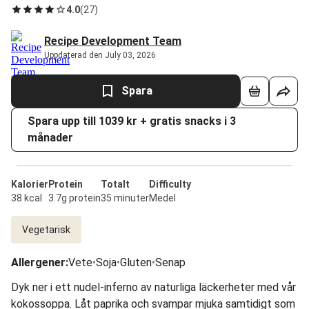
4.0
(
27
)
Recipe Development Team
Uppdaterad den July 03, 2026
Spara
Spara upp till 1039 kr + gratis snacks i 3
månader
Kalorier
Protein
Totalt
Difficulty
38 kcal
3.7g protein
35 minuter
Medel
Vegetarisk
Allergener
:
Vete
•
Soja
•
Gluten
•
Senap
Dyk ner i ett nudel-inferno av naturliga läckerheter med vår
kokossoppa. Låt paprika och svampar mjuka samtidigt som