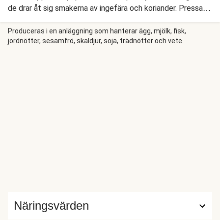
de drar åt sig smakerna av ingefära och koriander. Pressa
över limejuice för att skapa kontrast och avsluta med
spröda jordnötskärnor.
Produceras i en anläggning som hanterar ägg, mjölk, fisk,
jordnötter, sesamfrö, skaldjur, soja, trädnötter och vete.
Näringsvärden