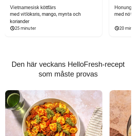
Vietnamesisk köttfärs
Honungs- 
med vitlöksris, mango, mynta och 
med nötfä
koriander
25 minuter
20 minu
Den här veckans HelloFresh-recept
som måste provas