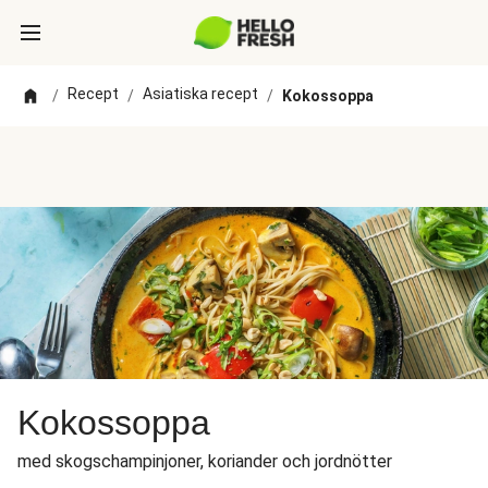
Recept
Asiatiska recept
/
/
/
Kokossoppa
Kokossoppa
med skogschampinjoner, koriander och jordnötter