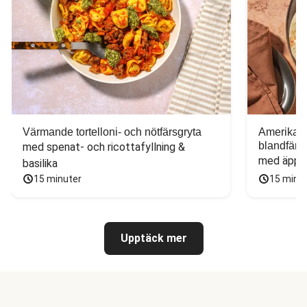
Värmande tortelloni- och nötfärsgryta
Amerikans
blandfärs
med spenat- och ricottafyllning & 
med äppel
basilika
15 minuter
15 minu
Upptäck mer