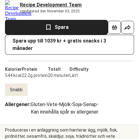
Recipe Development Team
Uppdaterad den November 03, 2025
Spara
Spara upp till 1039 kr + gratis snacks i 3
månader
Kalorier
Protein
Totalt
Difficulty
544 kcal
22.2g protein
20 minuter
Lätt
Snabb
Allergener
:
Gluten
•
Vete
•
Mjölk
•
Soja
•
Senap
•
Kan innehålla spår av allergener
Produceras i en anläggning som hanterar ägg, mjölk, fisk,
jordnötter, sesamfrö, skaldjur, soja, trädnötter och vete.