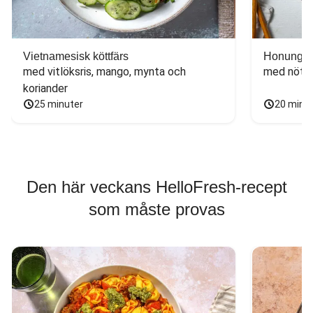
Vietnamesisk köttfärs
Honungs- 
med vitlöksris, mango, mynta och 
med nötfä
koriander
25 minuter
20 minu
Den här veckans HelloFresh-recept
som måste provas