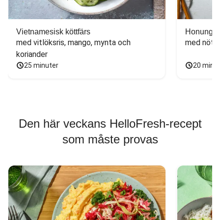
Vietnamesisk köttfärs
Honungs- 
med vitlöksris, mango, mynta och 
med nötfä
koriander
25 minuter
20 minu
Den här veckans HelloFresh-recept
som måste provas