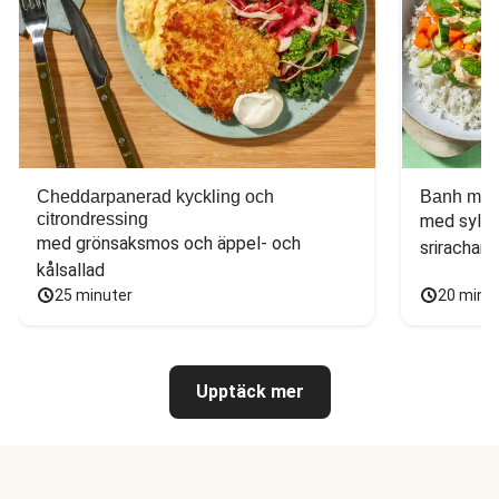
Cheddarpanerad kyckling och
Banh mi-i
citrondressing
med sylta
med grönsaksmos och äppel- och 
sriracham
kålsallad
25 minuter
20 minu
Upptäck mer