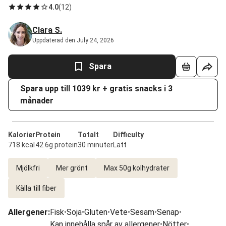
4.0
(
12
)
Clara S.
Uppdaterad den July 24, 2026
Spara
Spara upp till 1039 kr + gratis snacks i 3
månader
Kalorier
Protein
Totalt
Difficulty
718 kcal
42.6g protein
30 minuter
Lätt
Mjölkfri
Mer grönt
Max 50g kolhydrater
Källa till fiber
Allergener
:
Fisk
•
Soja
•
Gluten
•
Vete
•
Sesam
•
Senap
•
Kan innehålla spår av allergener
•
Nötter
•