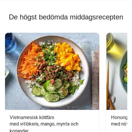
De högst bedömda middagsrecepten
Vietnamesisk köttfärs
Honungs- 
med vitlöksris, mango, mynta och 
med nötfä
koriander