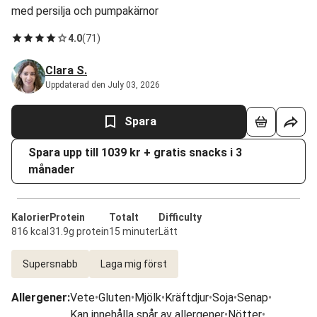
med persilja och pumpakärnor
4.0
(
71
)
Clara S.
Uppdaterad den July 03, 2026
Spara
Spara upp till 1039 kr + gratis snacks i 3
månader
Kalorier
Protein
Totalt
Difficulty
816 kcal
31.9g protein
15 minuter
Lätt
Supersnabb
Laga mig först
Allergener
:
Vete
•
Gluten
•
Mjölk
•
Kräftdjur
•
Soja
•
Senap
•
Kan innehålla spår av allergener
•
Nötter
•