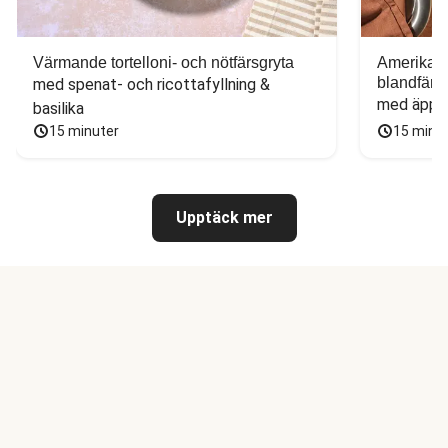
Värmande tortelloni- och nötfärsgryta
Amerikans
blandfärs
med spenat- och ricottafyllning & 
med äppel
basilika
15 minuter
15 minu
Upptäck mer