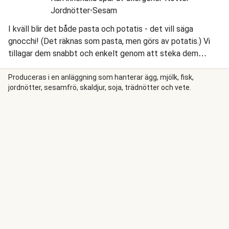
Jordnötter
•
Sesam
I kväll blir det både pasta och potatis - det vill säga
gnocchi! (Det räknas som pasta, men görs av potatis.) Vi
tillagar dem snabbt och enkelt genom att steka dem
gyllene, och så svänger vi ihop en krämig tomatsås med
chorizo, räkor, zucchini och vår egen kryddblandning
Produceras i en anläggning som hanterar ägg, mjölk, fisk,
jordnötter, sesamfrö, skaldjur, soja, trädnötter och vete.
Medelhavets pärla. Kronan på verket blir färsk persilja och
knapriga pumpakärnor. Smaklig måltid!