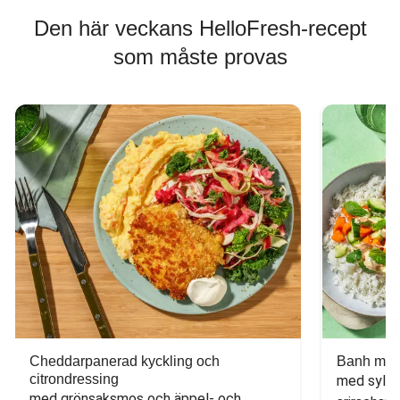
Den här veckans HelloFresh-recept
som måste provas
Cheddarpanerad kyckling och
Banh mi-i
citrondressing
med sylta
med grönsaksmos och äppel- och 