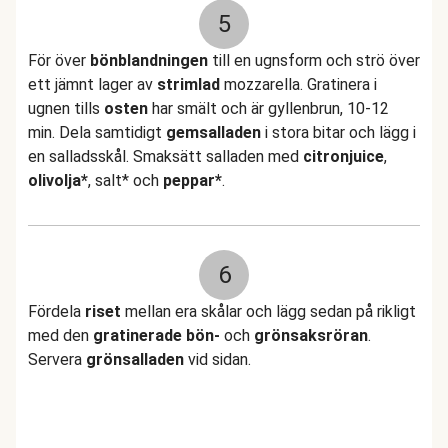
5
För över
bönblandningen
till en ugnsform och strö över
ett jämnt lager av
strimlad
mozzarella. Gratinera i
ugnen tills
osten
har smält och är gyllenbrun, 10-12
min. Dela samtidigt
gemsalladen
i stora bitar och lägg i
en salladsskål. Smaksätt salladen med
citronjuice
,
olivolja*
, salt* och
peppar*
.
6
Fördela
riset
mellan era skålar och lägg sedan på rikligt
med den
gratinerade bön-
och
grönsaksröran
.
Servera
grönsalladen
vid sidan.