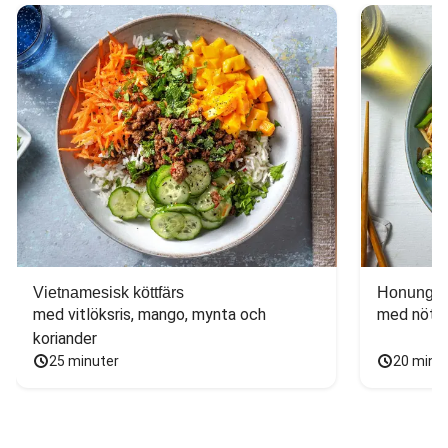
Vietnamesisk köttfärs
Honungs- 
med vitlöksris, mango, mynta och 
med nötfä
koriander
25 minuter
20 minu