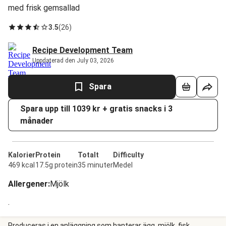
med frisk gemsallad
3.5
(
26
)
Recipe Development Team
Uppdaterad den July 03, 2026
Spara
Spara upp till 1039 kr + gratis snacks i 3
månader
Kalorier
Protein
Totalt
Difficulty
469 kcal
17.5g protein
35 minuter
Medel
Allergener
:
Mjölk
.
Produceras i en anläggning som hanterar ägg, mjölk, fisk,