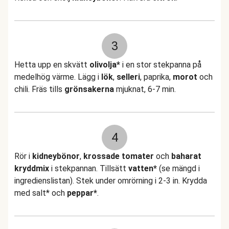
3
Hetta upp en skvätt
olivolja*
i en stor stekpanna på
medelhög värme. Lägg i
lök
,
selleri
, paprika,
morot
och
chili. Fräs tills
grönsakerna
mjuknat, 6-7 min.
4
Rör i
kidneybönor
,
krossade tomater
och
baharat
kryddmix
i stekpannan. Tillsätt
vatten*
(se mängd i
ingredienslistan). Stek under omrörning i 2-3 in. Krydda
med salt* och
peppar*
.