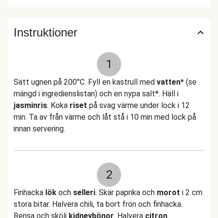
Instruktioner
1
Sätt ugnen på 200°C. Fyll en kastrull med
vatten*
(se
mängd i ingredienslistan) och en nypa salt*. Häll i
jasminris
. Koka
riset
på svag värme under lock i 12
min. Ta av från värme och låt stå i 10 min med lock på
innan servering.
2
Finhacka
lök
och
selleri
. Skär paprika och
morot
i 2 cm
stora bitar. Halvera chili, ta bort frön och finhacka.
Rensa och skölj
kidneybönor
. Halvera
citron
.