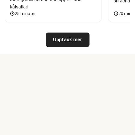
sriracham
kålsallad
25 minuter
20 minu
Upptäck mer