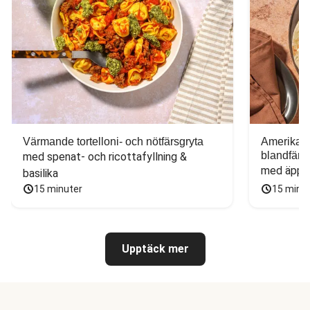
Värmande tortelloni- och nötfärsgryta
Amerikans
blandfärs
med spenat- och ricottafyllning & 
med äppel
basilika
15 minuter
15 minu
Upptäck mer