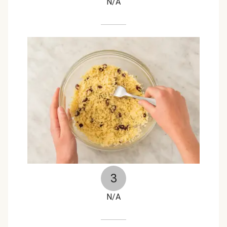
N/A
3
N/A