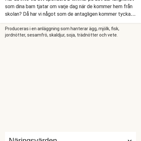
som dina barn tjatar om varje dag när de kommer hem från
skolan? Då har vi något som de antagligen kommer tycka
lika mycket om – men som bara tar 20-25 minuter att laga.
Vår svindlande goda Poke bowl med BBQ-marinerad
Produceras i en anläggning som hanterar ägg, mjölk, fisk,
jordnötter, sesamfrö, skaldjur, soja, trädnötter och vete.
kyckling serverar du tillsammans med couscous och en
klick vitlöksdressing på toppen.
Näringsvärden