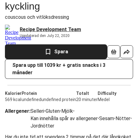
kyckling
couscous och vitlöksdressing
Recipe Development Team
Uppdaterad den July 22, 2020
Spara
Spara upp till 1039 kr + gratis snacks i 3
månader
Kalorier
Protein
Totalt
Difficulty
569 kcal
undefinedundefined protein
20 minuter
Medel
Allergener
:
Selleri
•
Gluten
•
Mjölk
•
Kan innehålla spår av allergener
•
Sesam
•
Nötter
•
Jordnötter
Har du inte tid att spendera 2 timmar på det där långkoket