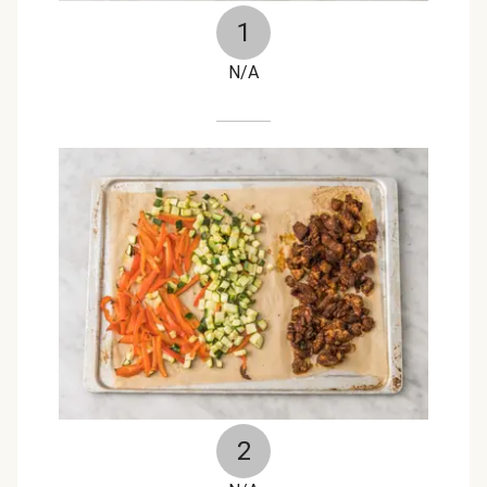
1
N/A
2