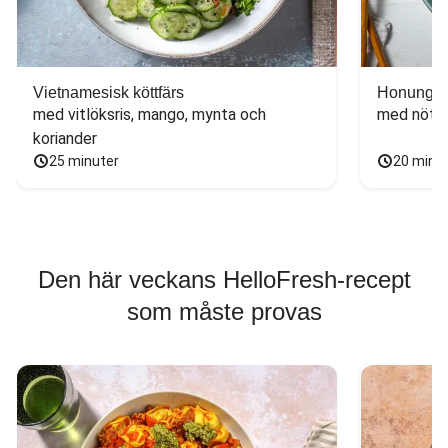
Vietnamesisk köttfärs
Honungs- 
med vitlöksris, mango, mynta och 
med nötfä
koriander
25 minuter
20 minu
Den här veckans HelloFresh-recept
som måste provas