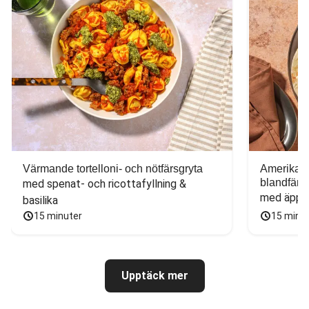
Värmande tortelloni- och nötfärsgryta
Amerikans
blandfärs
med spenat- och ricottafyllning & 
med äppel
basilika
15 minuter
15 minu
Upptäck mer