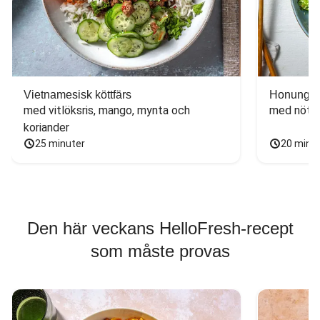
Vietnamesisk köttfärs
Honungs- 
med vitlöksris, mango, mynta och 
med nötfä
koriander
25 minuter
20 minu
Den här veckans HelloFresh-recept
som måste provas