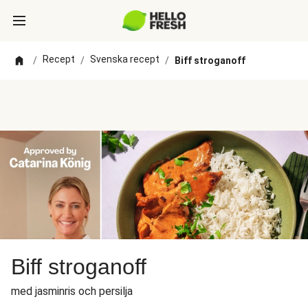
Recept
Svenska recept
/
/
/
Biff stroganoff
Biff stroganoff
med jasminris och persilja