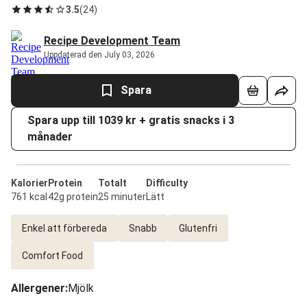
3.5
(
24
)
Recipe Development Team
Uppdaterad den July 03, 2026
Spara
Spara upp till 1039 kr + gratis snacks i 3
månader
Kalorier
Protein
Totalt
Difficulty
761 kcal
42g protein
25 minuter
Lätt
Enkel att förbereda
Snabb
Glutenfri
Comfort Food
Allergener
:
Mjölk