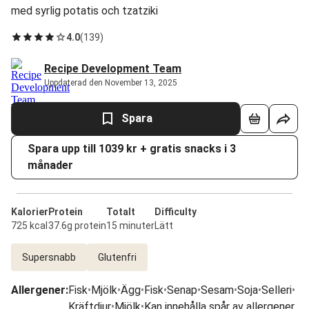
med syrlig potatis och tzatziki
4.0
(
139
)
Recipe Development Team
Uppdaterad den November 13, 2025
Spara
Spara upp till 1039 kr + gratis snacks i 3
månader
Kalorier
Protein
Totalt
Difficulty
725 kcal
37.6g protein
15 minuter
Lätt
Supersnabb
Glutenfri
Allergener
:
Fisk
•
Mjölk
•
Ägg
•
Fisk
•
Senap
•
Sesam
•
Soja
•
Selleri
•
Kräftdjur
•
Mjölk
•
Kan innehålla spår av allergener