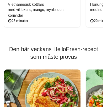
Vietnamesisk köttfärs
Honungs- 
med vitlöksris, mango, mynta och 
med nötfä
koriander
25 minuter
20 minu
Den här veckans HelloFresh-recept
som måste provas