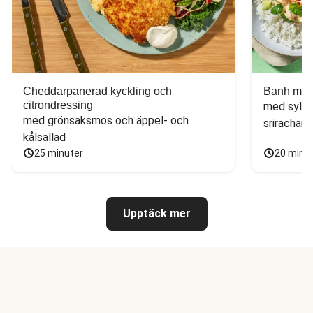
Cheddarpanerad kyckling och
Banh mi-i
citrondressing
med sylta
med grönsaksmos och äppel- och 
sriracham
kålsallad
25 minuter
20 minu
Upptäck mer