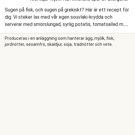
Sugen på fisk, och sugen på grekiskt? Här är ett recept för
dig. Vi steker lax med vår egen souvlaki-krydda och
serverar med smörslungad, syrlig potatis, tomatsallad med
grekisk ost och en ljuvlig hemgjord tzatziki. Smakar och
doftar som semester ... och tar bara en kvart att laga!
Produceras i en anläggning som hanterar ägg, mjölk, fisk,
jordnötter, sesamfrö, skaldjur, soja, trädnötter och vete.