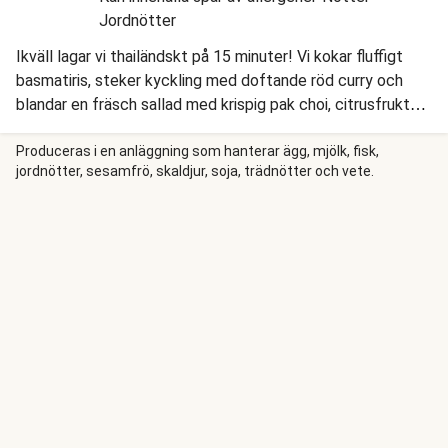
Jordnötter
Ikväll lagar vi thailändskt på 15 minuter! Vi kokar fluffigt
basmatiris, steker kyckling med doftande röd curry och
blandar en fräsch sallad med krispig pak choi, citrusfrukt
och koriander. En smarrig och perfekt middag för de där
dagarna när matlagningen måste gå riktigt snabbt!
Produceras i en anläggning som hanterar ägg, mjölk, fisk,
jordnötter, sesamfrö, skaldjur, soja, trädnötter och vete.