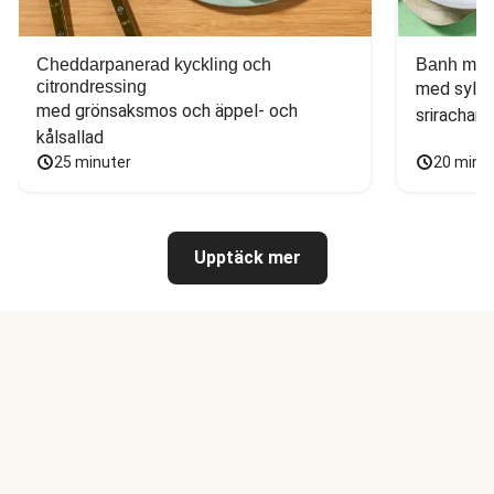
Cheddarpanerad kyckling och
Banh mi-i
citrondressing
med sylta
med grönsaksmos och äppel- och 
sriracham
kålsallad
25 minuter
20 minu
Upptäck mer