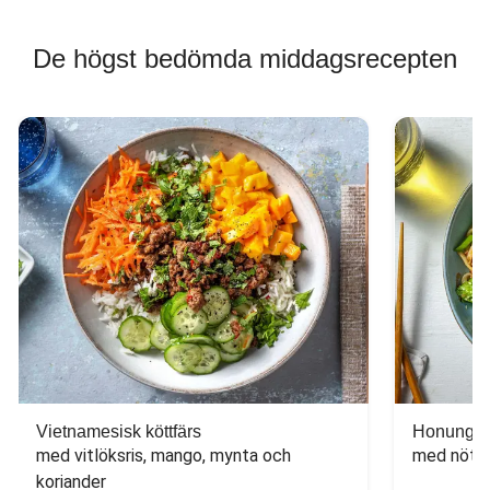
De högst bedömda middagsrecepten
Vietnamesisk köttfärs
Honungs- 
med vitlöksris, mango, mynta och 
med nötfä
koriander