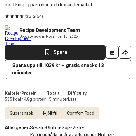
med krispig pak choi- och koriandersallad
3.5
(
54
)
Recipe Development Team
Uppdaterad den November 10, 2025
Spara
Spara upp till 1039 kr + gratis snacks i 3
månader
Kalorier
Protein
Totalt
Difficulty
585 kcal
44.8g protein
15 minuter
Lätt
Supersnabb
Mjölkfri
Comfort Food
Allergener
:
Sesam
•
Gluten
•
Soja
•
Vete
•
Kan innehålla spår av allergener
•
Nötter
•