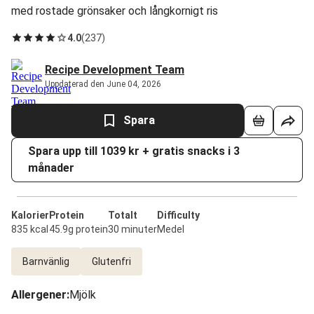
med rostade grönsaker och långkornigt ris
4.0
(
237
)
Recipe Development Team
Uppdaterad den June 04, 2026
Spara
Spara upp till 1039 kr + gratis snacks i 3
månader
Kalorier
Protein
Totalt
Difficulty
835 kcal
45.9g protein
30 minuter
Medel
Barnvänlig
Glutenfri
Allergener
:
Mjölk