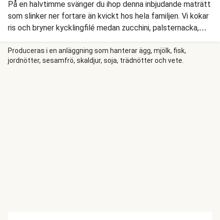
På en halvtimme svänger du ihop denna inbjudande maträtt
som slinker ner fortare än kvickt hos hela familjen. Vi kokar
ris och bryner kycklingfilé medan zucchini, palsternacka,
paprika och rödlök ugnsrostas. Men det som verkligen gör
kvällens middag till en riktig hit är den krämiga
Produceras i en anläggning som hanterar ägg, mjölk, fisk,
jordnötter, sesamfrö, skaldjur, soja, trädnötter och vete.
gräslökssåsen. Hugg in och njut!