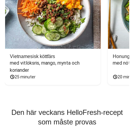
Vietnamesisk köttfärs
Honungs- 
med vitlöksris, mango, mynta och 
med nötfä
koriander
25 minuter
20 minu
Den här veckans HelloFresh-recept
som måste provas