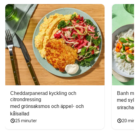
Cheddarpanerad kyckling och
Banh mi-i
citrondressing
med sylta
med grönsaksmos och äppel- och 
sriracham
kålsallad
25 minuter
20 minu