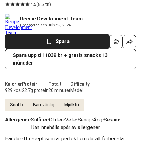
4.5
(
8,6 tn
)
Recipe Development Team
Uppdaterad den July 26, 2026
Spara
Spara upp till 1039 kr + gratis snacks i 3
månader
Kalorier
Protein
Totalt
Difficulty
929 kcal
22.7g protein
20 minuter
Medel
Snabb
Barnvänlig
Mjölkfri
Allergener
:
Sulfiter
•
Gluten
•
Vete
•
Senap
•
Ägg
•
Sesam
•
Kan innehålla spår av allergener
Här du ett recept som är perfekt om du vill förbereda