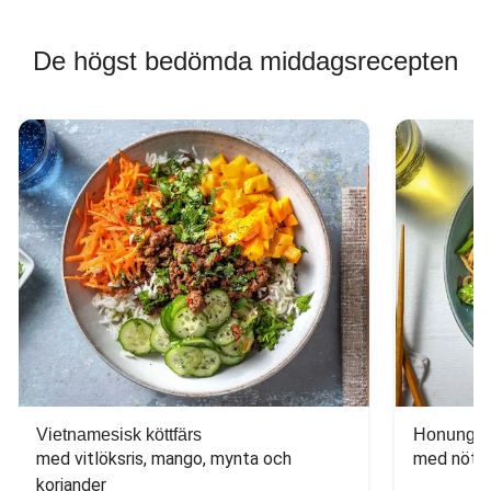
De högst bedömda middagsrecepten
Vietnamesisk köttfärs
Honungs- 
med vitlöksris, mango, mynta och 
med nötfä
koriander