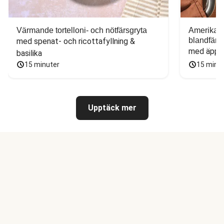
Värmande tortelloni- och nötfärsgryta
Amerikans
blandfärs
med spenat- och ricottafyllning & 
med äppel
basilika
15 minuter
15 minu
Upptäck mer