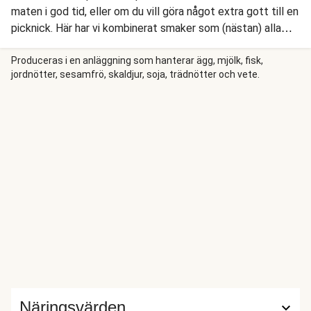
maten i god tid, eller om du vill göra något extra gott till en
picknick. Här har vi kombinerat smaker som (nästan) alla
älskar. Ljuvligt bröd med persiljesmak. Knaprig bacon,
krispig sallad, stekta champinjoner och syrlig äpple.
Produceras i en anläggning som hanterar ägg, mjölk, fisk,
jordnötter, sesamfrö, skaldjur, soja, trädnötter och vete.
Näringsvärden