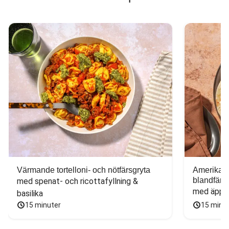
Värmande tortelloni- och nötfärsgryta
Amerikans
blandfärs
med spenat- och ricottafyllning & 
med äppel
basilika
15 minuter
15 minu