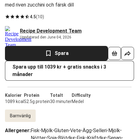
med riven zucchini och färsk dill
4.5
(
10
)
Recipe Development Team
Uppdaterad den June 04, 2026
Spara
Spara upp till 1039 kr + gratis snacks i 3
månader
Kalorier
Protein
Totalt
Difficulty
1089 kcal
52.5g protein
30 minuter
Medel
Barnvänlig
Allergener
:
Fisk
•
Mjölk
•
Gluten
•
Vete
•
Ägg
•
Selleri
•
Mjölk
•
Nötter
•
Soja
•
Blötdjur
•
Fisk
•
Kräftdjur
•
Senap
•