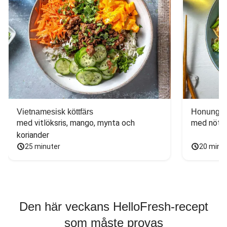
Vietnamesisk köttfärs
Honungs- 
med vitlöksris, mango, mynta och 
med nötfä
koriander
25 minuter
20 minu
Den här veckans HelloFresh-recept
som måste provas