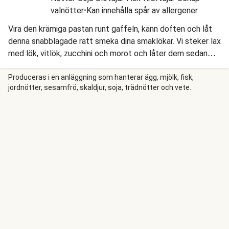
valnötter
•
Kan innehålla spår av allergener
Vira den krämiga pastan runt gaffeln, känn doften och låt
denna snabblagade rätt smeka dina smaklökar. Vi steker lax
med lök, vitlök, zucchini och morot och låter dem sedan
puttra i en underbar crème fraiche-sås som vi smaksätter
med dill och buljong. Sedan vänder vi ner färsk tagliatelle i
Produceras i en anläggning som hanterar ägg, mjölk, fisk,
jordnötter, sesamfrö, skaldjur, soja, trädnötter och vete.
såsen, och så är det bara att hugga in!