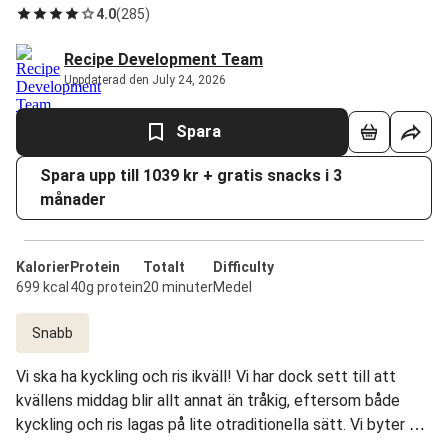
4.0
(
285
)
Recipe Development Team
Uppdaterad den July 24, 2026
Spara
Spara upp till 1039 kr + gratis snacks i 3
månader
Kalorier
Protein
Totalt
Difficulty
699 kcal
40g protein
20 minuter
Medel
Snabb
Vi ska ha kyckling och ris ikväll! Vi har dock sett till att
kvällens middag blir allt annat än tråkig, eftersom både
kyckling och ris lagas på lite otraditionella sätt. Vi byter ut