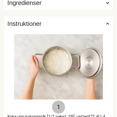
Ingredienser
Instruktioner
1
Koka upp kokosmjölk [1/2 paket, 2P], vatten* [2 dl | 4