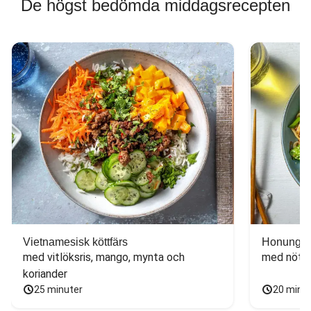
De högst bedömda middagsrecepten
Vietnamesisk köttfärs
Honungs- 
med vitlöksris, mango, mynta och 
med nötfä
koriander
25 minuter
20 minu