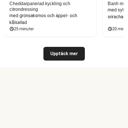
Cheddarpanerad kyckling och
Banh mi-i
citrondressing
med sylta
med grönsaksmos och äppel- och 
sriracham
kålsallad
25 minuter
20 minu
Upptäck mer