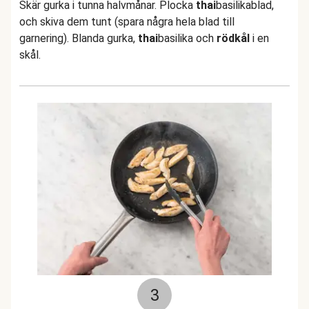
Skär gurka i tunna halvmånar. Plocka
thai
basilikablad,
och skiva dem tunt (spara några hela blad till
garnering). Blanda gurka,
thai
basilika och
rödkål
i en
skål.
3