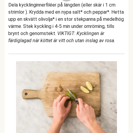
Dela kycklinginnerfiléer på längden (eller skär i 1 cm
strimlor ). Krydda med en nypa salt* och peppar*. Hetta
upp en skvätt olivolja* i en stor stekpanna på medelhög
värme. Stek kyckling i 4-5 min under omrörning, tills
brynt och genomstekt.
VIKTIGT: Kycklingen är
färdiglagad när köttet är vitt och utan inslag av rosa.