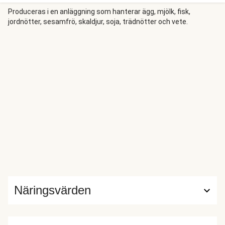
en del av vattnet till riset med kokosmjölk, vilket ger ett
superkrämig kokosris! Vi steker kycklingen med en fyllig
Produceras i en anläggning som hanterar ägg, mjölk, fisk,
jordnötter, sesamfrö, skaldjur, soja, trädnötter och vete.
och välsmakande hoisinsås. Extra spännande tillbehör är en
fräsch och syrlig gurksallad med lime!
Näringsvärden